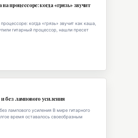
на процессоре: когда «грязь» звучит
процессоре: когда «грязь» звучит как каша,
купили гитарный процессор, нашли пресет
 и без лампового усиления
без лампового усиления В мире гитарного
олгое время оставалось своеобразным