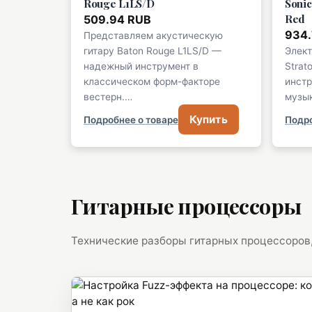
Rouge L1LS/D
Sonic
Red
509.94 RUB
934.
Представляем акустическую
гитару Baton Rouge L1LS/D —
Элект
надежный инструмент в
Strat
классическом форм-факторе
инстр
вестерн.…
музы
Купить
Подробнее о товаре
Подро
Гитарные процессоры
Технические разборы гитарных процессоров,