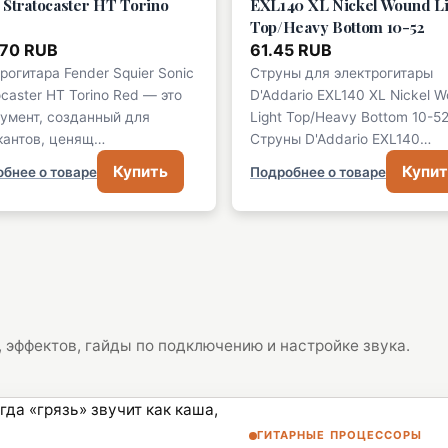
 Stratocaster HT Torino
EXL140 XL Nickel Wound Li
Top/Heavy Bottom 10-52
70 RUB
61.45 RUB
рогитара Fender Squier Sonic
Струны для электрогитары
ocaster HT Torino Red — это
D'Addario EXL140 XL Nickel 
умент, созданный для
Light Top/Heavy Bottom 10-5
кантов, ценящ…
Струны D'Addario EXL140…
Купить
Купит
бнее о товаре
Подробнее о товаре
 эффектов, гайды по подключению и настройке звука.
ГИТАРНЫЕ ПРОЦЕССОРЫ