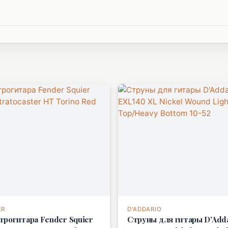
ER
D'ADDARIO
трогитара Fender Squier
Струны для гитары D'Add