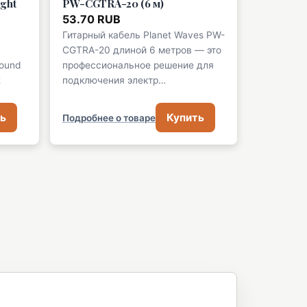
ght
PW-CGTRA-20 (6 м)
53.70 RUB
Гитарный кабель Planet Waves PW-
CGTRA-20 длиной 6 метров — это
Wound
профессиональное решение для
2
подключения электр…
ь
Купить
Подробнее о товаре