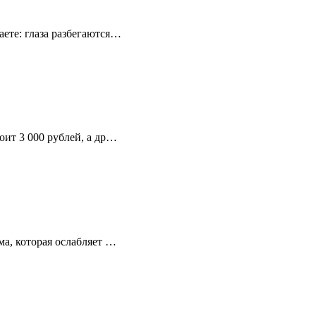
ете: глаза разбегаются…
оит 3 000 рублей, а др…
ма, которая ослабляет …