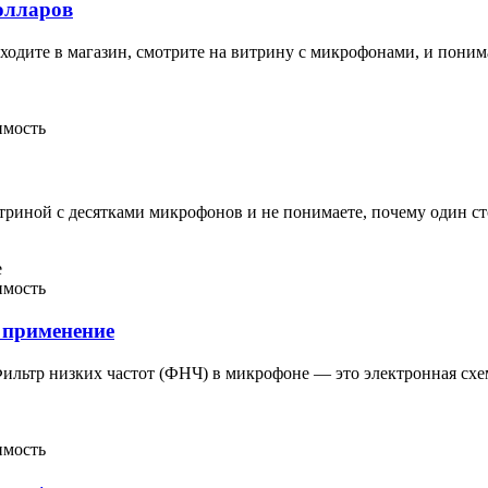
олларов
одите в магазин, смотрите на витрину с микрофонами, и понима
имость
триной с десятками микрофонов и не понимаете, почему один ст
имость
 применение
Фильтр низких частот (ФНЧ) в микрофоне — это электронная схе
имость