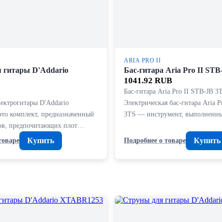
ARIA PRO II
 гитары D'Addario
Бас-гитара Aria Pro II STB
1041.92 RUB
Бас-гитара Aria Pro II STB-JB 3
лектрогитары D'Addario
Электрическая бас-гитара Aria P
о комплект, предназначенный
3TS — инструмент, выполненн
ов, предпочитающих плот…
Купить
Купить
товаре
Подробнее о товаре