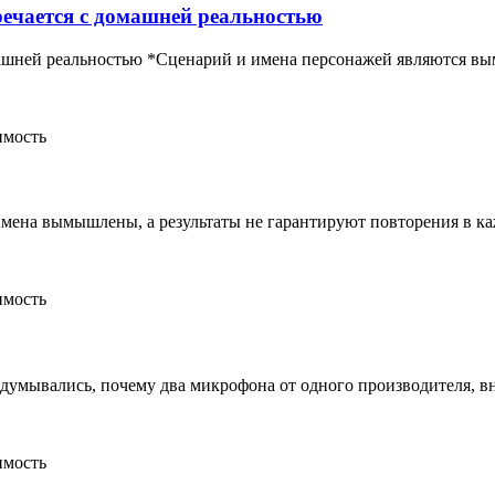
тречается с домашней реальностью
 домашней реальностью *Сценарий и имена персонажей являются
имость
мена вымышлены, а результаты не гарантируют повторения в к
имость
думывались, почему два микрофона от одного производителя, 
имость