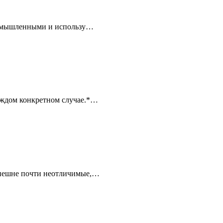
 вымышленными и использу…
аждом конкретном случае.*…
внешне почти неотличимые,…