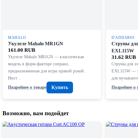
MAHALO
D'ADDARIO
Укулеле Mahalo MR1GN
Струны для
161.00 RUB
EXL115W
Укулеле Mahalo MR1GN — классическая
31.62 RUB
модель в форм-факторе сопрано,
Струны для э
предназначенная для игры правой рукой.
EXL115W — эт
Инст…
для музыкант
Купить
Подробнее о товаре
Подробнее о 
Возможно, вам подойдет