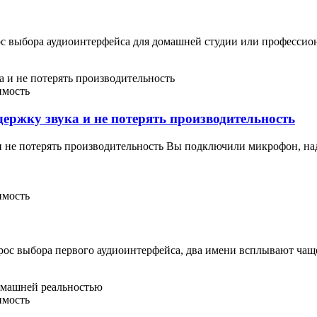
прос выбора аудиоинтерфейса для домашней студии или професси
имость
держку звука и не потерять производительность
а и не потерять производительность Вы подключили микрофон, 
имость
опрос выбора первого аудиоинтерфейса, два имени всплывают чаще
имость