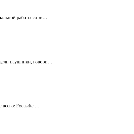
ональной работы со зв…
надели наушники, говори…
 всего: Focusrite …