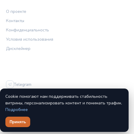
ПРАВОВАЯ ИНФОРМАЦИЯ
О проекте
Контакты
Конфиденциальность
Условия использования
Дисклеймер
СОЦСЕТИ
Telegram
Vk
Cookie помогают нам поддерживать стабильность
витрины, персонализировать контент и понимать трафик.
Подробнее
Принять
© 2026 Звуковой Фокус. Все права защищены.