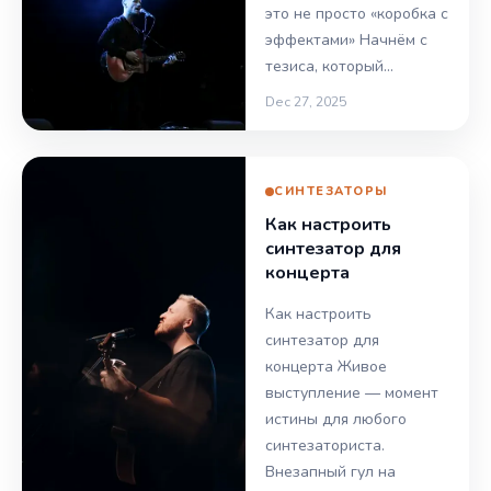
это не просто «коробка с
эффектами» Начнём с
тезиса, который…
Dec 27, 2025
СИНТЕЗАТОРЫ
Как настроить
синтезатор для
концерта
Как настроить
синтезатор для
концерта Живое
выступление — момент
истины для любого
синтезаториста.
Внезапный гул на