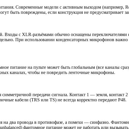
итания. Современные модели с активным выходом (например, R
огут быть повреждены, если конструкция не предусматривает 
вой. Входы с XLR-разъёмами обычно оснащены переключателями
тдельно. При использовании конденсаторных микрофонов важно у
мное питание на пульте может быть глобальным (все каналы сра
жных каналах, чтобы не повредить ленточные микрофоны.
 симметричной передачи сигнала. Контакт 1 — земля, контакт 2
ричные кабели (TRS или TS) не всегда корректно передают P48.
я на два провода в противофазе, а помехи — синфазно. Фантомн
nbalanced) фантомное питание может не работать или вызывать