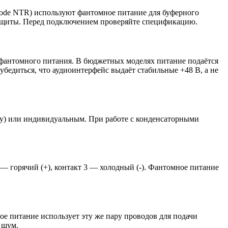
ode NTR) используют фантомное питание для буферного
защиты. Перед подключением проверяйте спецификацию.
 фантомного питания. В бюджетных моделях питание подаётся
бедиться, что аудиоинтерфейс выдаёт стабильные +48 В, а не
зу) или индивидуальным. При работе с конденсаторными
 — горячий (+), контакт 3 — холодный (-). Фантомное питание
ое питание использует эту же пару проводов для подачи
 шум.