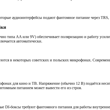
торые аудиоинтерфейсы подают фантомное питание через TRS, н
йки
о типа AA или 9V) обеспечивает поляризацию и работу усилител
ключается автоматически.
зуются в некоторых советских и польских микрофонах. Совреме
фонах для кино и ТВ. Напряжение (обычно 12 В) подаётся неси
нтомным питанием может вывести его из строя.
ые DI-боксы требуют фантомного питания для работы внутренне