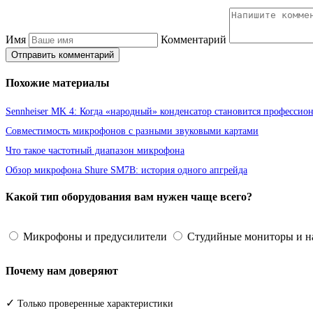
Имя
Комментарий
Отправить комментарий
Похожие материалы
Sennheiser MK 4: Когда «народный» конденсатор становится професси
Совместимость микрофонов с разными звуковыми картами
Что такое частотный диапазон микрофона
Обзор микрофона Shure SM7B: история одного апгрейда
Какой тип оборудования вам нужен чаще всего?
Микрофоны и предусилители
Студийные мониторы и 
Почему нам доверяют
✓
Только проверенные характеристики