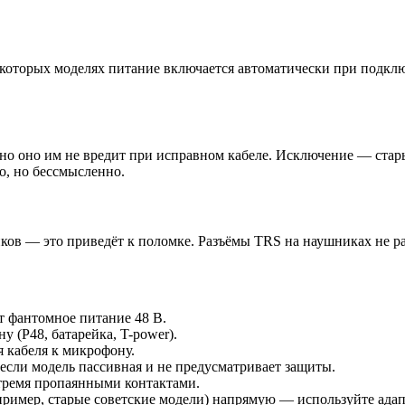
которых моделях питание включается автоматически при подключ
 оно им не вредит при исправном кабеле. Исключение — старые
о, но бессмысленно.
ков — это приведёт к поломке. Разъёмы TRS на наушниках не ра
т фантомное питание 48 В.
 (P48, батарейка, T-power).
 кабеля к микрофону.
если модель пассивная и не предусматривает защиты.
тремя пропаянными контактами.
ример, старые советские модели) напрямую — используйте адап