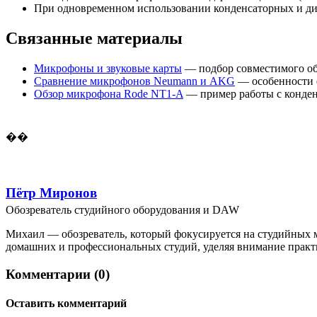
При одновременном использовании конденсаторных и ди
Связанные материалы
Микрофоны и звуковые карты
— подбор совместимого о
Сравнение микрофонов Neumann и AKG
— особенности 
Обзор микрофона Rode NT1-A
— пример работы с конде
��
Пётр Миронов
Обозреватель студийного оборудования и DAW
Михаил — обозреватель, который фокусируется на студийных м
домашних и профессиональных студий, уделяя внимание практ
Комментарии (0)
Оставить комментарий