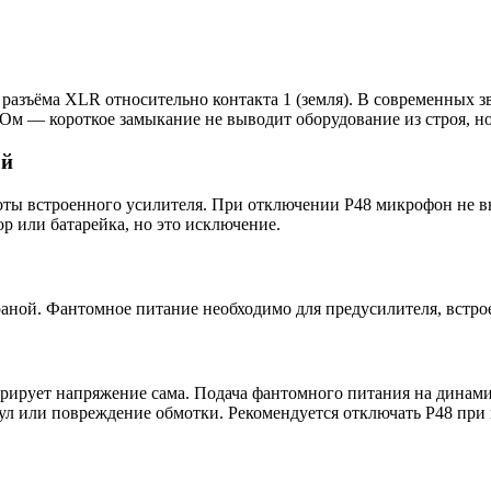
 разъёма XLR относительно контакта 1 (земля). В современных з
кОм — короткое замыкание не выводит оборудование из строя, н
ой
оты встроенного усилителя. При отключении P48 микрофон не в
р или батарейка, но это исключение.
раной. Фантомное питание необходимо для предусилителя, встро
ирует напряжение сама. Подача фантомного питания на динамич
гул или повреждение обмотки. Рекомендуется отключать P48 пр