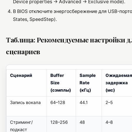
Device properties -> Advanced -> Exclusive mode).
В BIOS отключите энергосбережение для USB-порто
States, SpeedStep).
Таблица: Рекомендуемые настройки д
сценариев
Сценарий
Buffer
Sample
Ожидаема
Size
Rate
задержка
(сэмплы)
(кГц)
(мс)
Запись вокала
64–128
44.1
2–5
Стриминг/
128–256
48
4–8
подкаст