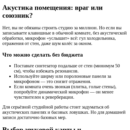
Акустика помещения: враг или
союзник?
Нет, вы не обязаны строить студию за миллион. Но если вы
записываете клавишные в обычной комнате, без акустической
обработки, микрофон «услышит» всё: гул холодильника,
отражения от стен, даже шум колёс за окном.
Что можно сделать без бюджета
Поставьте синтезатор подальше от стен (минимум 50
см), чтобы избежать резонансов.
Используйте ширму или поролоновые панели за
микрофоном — это снизит отражения.
Если комната очень звонкая (плитка, голые стены),
попробуйте динамический микрофон — он менее
чувствителен к реверберации.
Для серьёзной студийной работы стоит задуматься об
акустических панелях и басовых ловушках. Но для домашней
записи достаточно базовых мер.
Выбор звуковой карты и