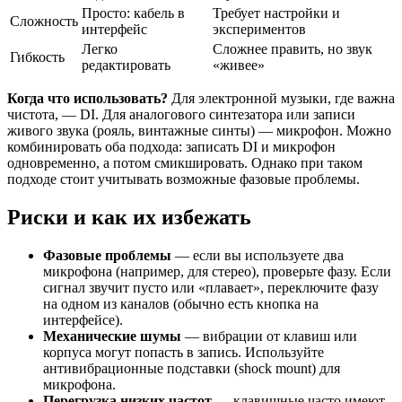
Просто: кабель в
Требует настройки и
Сложность
интерфейс
экспериментов
Легко
Сложнее править, но звук
Гибкость
редактировать
«живее»
Когда что использовать?
Для электронной музыки, где важна
чистота, — DI. Для аналогового синтезатора или записи
живого звука (рояль, винтажные синты) — микрофон. Можно
комбинировать оба подхода: записать DI и микрофон
одновременно, а потом смикшировать. Однако при таком
подходе стоит учитывать возможные фазовые проблемы.
Риски и как их избежать
Фазовые проблемы
— если вы используете два
микрофона (например, для стерео), проверьте фазу. Если
сигнал звучит пусто или «плавает», переключите фазу
на одном из каналов (обычно есть кнопка на
интерфейсе).
Механические шумы
— вибрации от клавиш или
корпуса могут попасть в запись. Используйте
антивибрационные подставки (shock mount) для
микрофона.
Перегрузка низких частот
— клавишные часто имеют