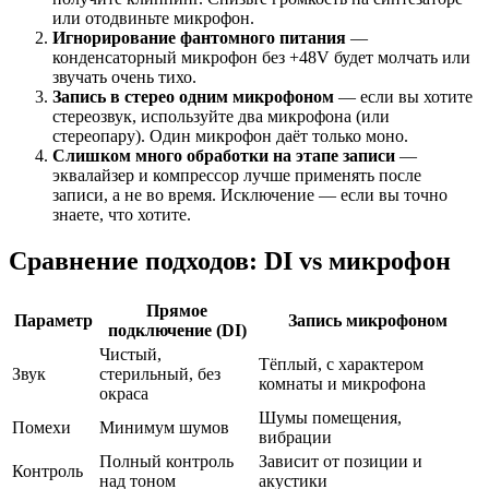
или отодвиньте микрофон.
Игнорирование фантомного питания
—
конденсаторный микрофон без +48V будет молчать или
звучать очень тихо.
Запись в стерео одним микрофоном
— если вы хотите
стереозвук, используйте два микрофона (или
стереопару). Один микрофон даёт только моно.
Слишком много обработки на этапе записи
—
эквалайзер и компрессор лучше применять после
записи, а не во время. Исключение — если вы точно
знаете, что хотите.
Сравнение подходов: DI vs микрофон
Прямое
Параметр
Запись микрофоном
подключение (DI)
Чистый,
Тёплый, с характером
Звук
стерильный, без
комнаты и микрофона
окраса
Шумы помещения,
Помехи
Минимум шумов
вибрации
Полный контроль
Зависит от позиции и
Контроль
над тоном
акустики