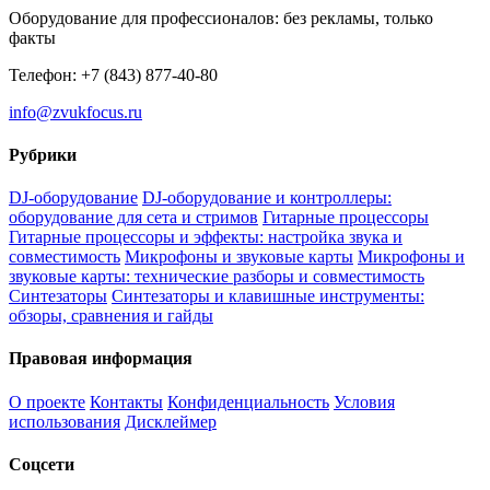
Оборудование для профессионалов: без рекламы, только
факты
Телефон: +7 (843) 877-40-80
info@zvukfocus.ru
Рубрики
DJ-оборудование
DJ-оборудование и контроллеры:
оборудование для сета и стримов
Гитарные процессоры
Гитарные процессоры и эффекты: настройка звука и
совместимость
Микрофоны и звуковые карты
Микрофоны и
звуковые карты: технические разборы и совместимость
Синтезаторы
Синтезаторы и клавишные инструменты:
обзоры, сравнения и гайды
Правовая информация
О проекте
Контакты
Конфиденциальность
Условия
использования
Дисклеймер
Соцсети