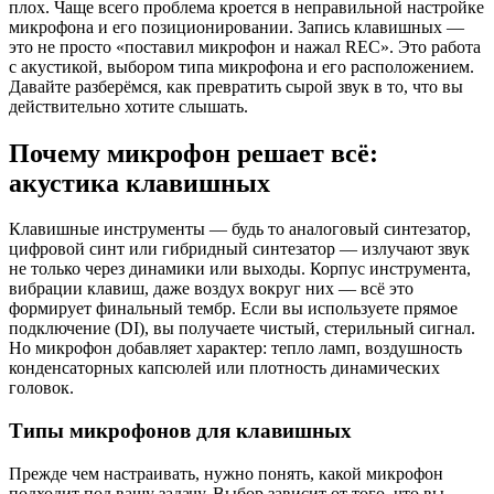
плох. Чаще всего проблема кроется в неправильной настройке
микрофона и его позиционировании. Запись клавишных —
это не просто «поставил микрофон и нажал REC». Это работа
с акустикой, выбором типа микрофона и его расположением.
Давайте разберёмся, как превратить сырой звук в то, что вы
действительно хотите слышать.
Почему микрофон решает всё:
акустика клавишных
Клавишные инструменты — будь то аналоговый синтезатор,
цифровой синт или гибридный синтезатор — излучают звук
не только через динамики или выходы. Корпус инструмента,
вибрации клавиш, даже воздух вокруг них — всё это
формирует финальный тембр. Если вы используете прямое
подключение (DI), вы получаете чистый, стерильный сигнал.
Но микрофон добавляет характер: тепло ламп, воздушность
конденсаторных капсюлей или плотность динамических
головок.
Типы микрофонов для клавишных
Прежде чем настраивать, нужно понять, какой микрофон
подходит под вашу задачу. Выбор зависит от того, что вы