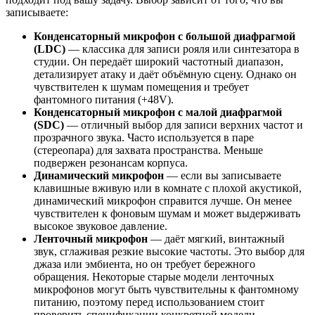
записываете:
Конденсаторный микрофон с большой диафрагмой
(LDC)
— классика для записи рояля или синтезатора в
студии. Он передаёт широкий частотный диапазон,
детализирует атаку и даёт объёмную сцену. Однако он
чувствителен к шумам помещения и требует
фантомного питания (+48V).
Конденсаторный микрофон с малой диафрагмой
(SDC)
— отличный выбор для записи верхних частот и
прозрачного звука. Часто используется в паре
(стереопара) для захвата пространства. Меньше
подвержен резонансам корпуса.
Динамический микрофон
— если вы записываете
клавишные вживую или в комнате с плохой акустикой,
динамический микрофон справится лучше. Он менее
чувствителен к фоновым шумам и может выдерживать
высокое звуковое давление.
Ленточный микрофон
— даёт мягкий, винтажный
звук, сглаживая резкие высокие частоты. Это выбор для
джаза или эмбиента, но он требует бережного
обращения. Некоторые старые модели ленточных
микрофонов могут быть чувствительны к фантомному
питанию, поэтому перед использованием стоит
проверить спецификации конкретной модели.