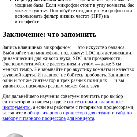
мощные басы. Если микрофон стоит в углу комнаты, бас
может «гудеть». Попробуйте отодвинуть микрофон или
использовать фильтр низких частот (HPF) на
интерфейсе.
Заключение: что запомнить
Запись клавишных микрофоном — это искусство баланса.
Выбирайте тип микрофона под задачу: LDC для детализации,
динамический для живого звука, SDC для прозрачности.
Экспериментируйте с расстоянием и углом — даже 5 см
меняют тембр. Не забывайте про акустику комнаты и качество
звуковой карты. И главное: не бойтесь пробовать. Запишите
один и тот же синтезатор в трёх разных позициях — и вы
удивитесь, насколько разным может быть звук.
Для дальнейшего изучения советуем почитать про выбор
синтезаторов в нашем разделе
синтезаторы и клавишные
инструменты
, а если вы работаете с гитарными процессорами,
загляните в
обзор гитарного процессора для студии
и
гайд по
выбору гитарного процессора для концерта
.