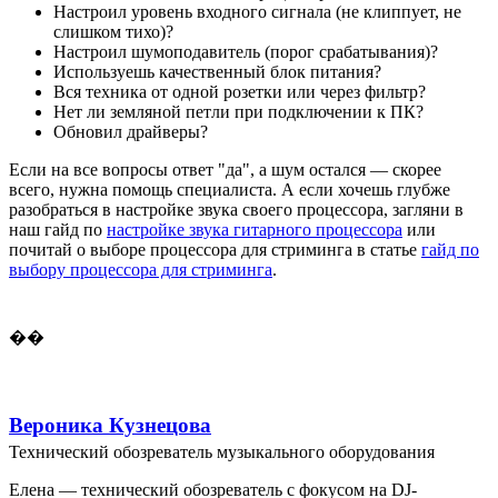
Настроил уровень входного сигнала (не клиппует, не
слишком тихо)?
Настроил шумоподавитель (порог срабатывания)?
Используешь качественный блок питания?
Вся техника от одной розетки или через фильтр?
Нет ли земляной петли при подключении к ПК?
Обновил драйверы?
Если на все вопросы ответ "да", а шум остался — скорее
всего, нужна помощь специалиста. А если хочешь глубже
разобраться в настройке звука своего процессора, загляни в
наш гайд по
настройке звука гитарного процессора
или
почитай о выборе процессора для стриминга в статье
гайд по
выбору процессора для стриминга
.
��
Вероника Кузнецова
Технический обозреватель музыкального оборудования
Елена — технический обозреватель с фокусом на DJ-