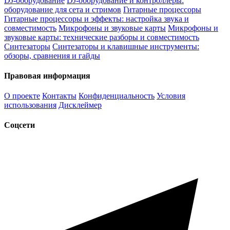
DJ-оборудование
DJ-оборудование и контроллеры:
оборудование для сета и стримов
Гитарные процессоры
Гитарные процессоры и эффекты: настройка звука и
совместимость
Микрофоны и звуковые карты
Микрофоны и
звуковые карты: технические разборы и совместимость
Синтезаторы
Синтезаторы и клавишные инструменты:
обзоры, сравнения и гайды
Правовая информация
О проекте
Контакты
Конфиденциальность
Условия
использования
Дисклеймер
Соцсети