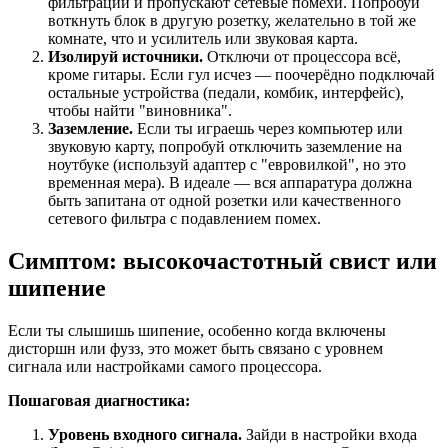
фильтрации и пропускают сетевые помехи. Попробуй
воткнуть блок в другую розетку, желательно в той же
комнате, что и усилитель или звуковая карта.
Изолируй источники.
Отключи от процессора всё,
кроме гитары. Если гул исчез — поочерёдно подключай
остальные устройства (педали, комбик, интерфейс),
чтобы найти "виновника".
Заземление.
Если ты играешь через компьютер или
звуковую карту, попробуй отключить заземление на
ноутбуке (используй адаптер с "евровилкой", но это
временная мера). В идеале — вся аппаратура должна
быть запитана от одной розетки или качественного
сетевого фильтра с подавлением помех.
Симптом: высокочастотный свист или
шипение
Если ты слышишь шипение, особенно когда включены
дисторшн или фузз, это может быть связано с уровнем
сигнала или настройками самого процессора.
Пошаговая диагностика:
Уровень входного сигнала.
Зайди в настройки входа