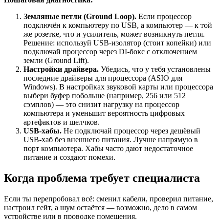
Земляные петли (Ground Loop).
Если процессор
подключён к компьютеру по USB, а компьютер — к той
же розетке, что и усилитель, может возникнуть петля.
Решение: используй USB-изолятор (стоит копейки) или
подключай процессор через DI-бокс с отключением
земли (Ground Lift).
Настройки драйвера.
Убедись, что у тебя установлены
последние драйверы для процессора (ASIO для
Windows). В настройках звуковой карты или процессора
выбери буфер побольше (например, 256 или 512
сэмплов) — это снизит нагрузку на процессор
компьютера и уменьшит вероятность цифровых
артефактов и щелчков.
USB-хабы.
Не подключай процессор через дешёвый
USB-хаб без внешнего питания. Лучше напрямую в
порт компьютера. Хабы часто дают недостаточное
питание и создают помехи.
Когда проблема требует специалиста
Если ты перепробовал всё: сменил кабели, проверил питание,
настроил гейт, а шум остаётся — возможно, дело в самом
устройстве или в проводке помещения.