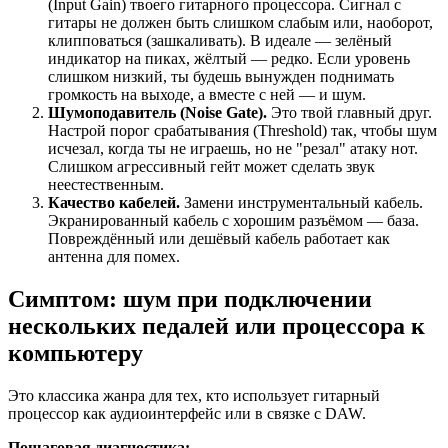
(Input Gain) твоего гитарного процессора. Сигнал с
гитары не должен быть слишком слабым или, наоборот,
клипповаться (зашкаливать). В идеале — зелёный
индикатор на пиках, жёлтый — редко. Если уровень
слишком низкий, ты будешь вынужден поднимать
громкость на выходе, а вместе с ней — и шум.
Шумоподавитель (Noise Gate).
Это твой главный друг.
Настрой порог срабатывания (Threshold) так, чтобы шум
исчезал, когда ты не играешь, но не "резал" атаку нот.
Слишком агрессивный гейт может сделать звук
неестественным.
Качество кабелей.
Замени инструментальный кабель.
Экранированный кабель с хорошим разъёмом — база.
Повреждённый или дешёвый кабель работает как
антенна для помех.
Симптом: шум при подключении
нескольких педалей или процессора к
компьютеру
Это классика жанра для тех, кто использует гитарный
процессор как аудиоинтерфейс или в связке с DAW.
Пошаговая диагностика: