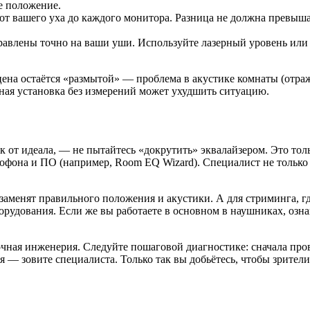
ое положение.
от вашего уха до каждого монитора. Разница не должна превыша
лены точно на ваши уши. Используйте лазерный уровень или п
цена остаётся «размытой» — проблема в акустике комнаты (отраж
ьная установка без измерений может ухудшить ситуацию.
лёк от идеала, — не пытайтесь «докрутить» эквалайзером. Это т
фона и ПО (например, Room EQ Wizard). Специалист не только 
аменят правильного положения и акустики. А для стриминга, г
удования. Если же вы работаете в основном в наушниках, озна
очная инженерия. Следуйте пошаговой диагностике: сначала про
я — зовите специалиста. Только так вы добьётесь, чтобы зрител