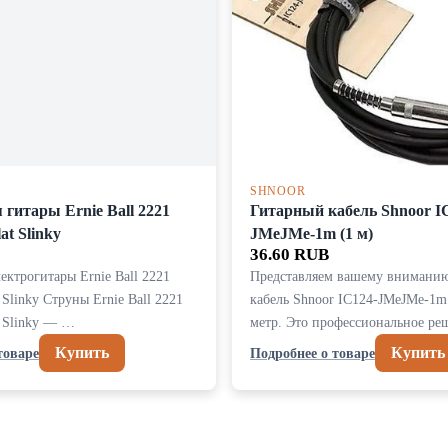
SHNOOR
гитары Ernie Ball 2221
Гитарный кабель Shnoor I
at Slinky
JMeJMe-1m (1 м)
36.60 RUB
ектрогитары Ernie Ball 2221
Представляем вашему внимани
 Slinky Струны Ernie Ball 2221
кабель Shnoor IC124-JMeJMe-1m
t Slinky — …
метр. Это профессиональное р
Купить
Купить
товаре
Подробнее о товаре