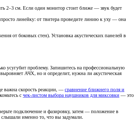
ть 2–3 см. Если один монитор стоит ближе — звук будет
росто линейку: от твитера проведите линию к уху — она
ения от боковых стен). Установка акустических панелей в
олько усугубит проблему. Запишитесь на профессиональную
выровняет АЧХ, но и определит, нужна ли акустическая
де важна скорость реакции, —
сравнение ближнего поля и
комьтесь с
чек-листом выбора наушников для миксовки
— это
верьте подключение и фазировку, затем — положение в
и слышали именно то, что вы задумали.