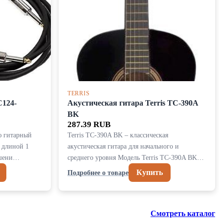
TERRIS
C124-
Акустическая гитара Terris TC-390A
BK
287.39 RUB
ю гитарный
Terris TC-390A BK – классическая
 длиной 1
акустическая гитара для начального и
ешени…
среднего уровня Модель Terris TC-390A BK…
Купить
Подробнее о товаре
Смотреть каталог