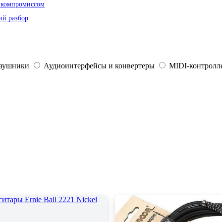
я компромиссом
ий разбор
наушники
Аудиоинтерфейсы и конвертеры
MIDI-контролле