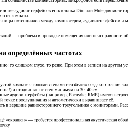
.
На большинстве конденсаторных микрофонов есть переключател
нстве аудиоинтерфейсов есть кнопка Dim или Mute для монитор
ию от комнаты.
 разницы потенциалов между компьютером, аудиоинтерфейсом и 
пуляций — проблема в проводке помещения или неисправности о
 на определённых частотах
но: то слишком глухо, то резко. При этом в записи на другом у
стой комнате с голыми стенами неизбежно создают стоячие вол
тол!) и отодвиньте от стен минимум на 30–40 см.
ные аудиоинтерфейсы (например, Focusrite, RME) имеют встрое
й точке прослушивания и автоматически выравнивает её.
ь в вершине равностороннего треугольника с мониторами. Расс
ещё «окрашен» — требуется профессиональная акустическая обр
ночку.