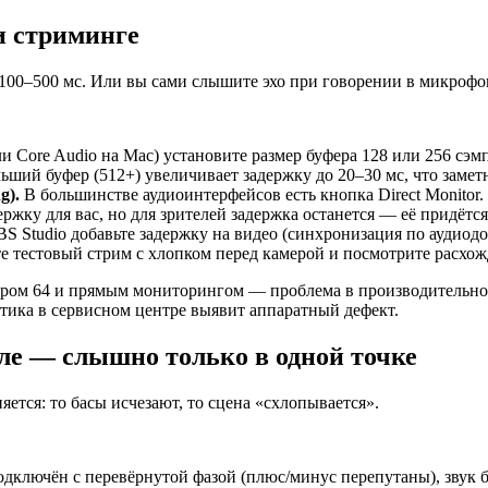
ри стриминге
 100–500 мс. Или вы сами слышите эхо при говорении в микрофо
и Core Audio на Mac) установите размер буфера 128 или 256 сэм
ий буфер (512+) увеличивает задержку до 20–30 мс, что заметн
g).
В большинстве аудиоинтерфейсов есть кнопка Direct Monitor.
ржку для вас, но для зрителей задержка останется — её придётс
S Studio добавьте задержку на видео (синхронизация по аудиодо
е тестовый стрим с хлопком перед камерой и посмотрите расхож
ером 64 и прямым мониторингом — проблема в производительно
стика в сервисном центре выявит аппаратный дефект.
ле — слышно только в одной точке
яется: то басы исчезают, то сцена «схлопывается».
дключён с перевёрнутой фазой (плюс/минус перепутаны), звук 