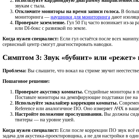
Используйте кардиоидную диаграмму направленности
звукам с тыла.
Отключите мониторы на время записи голоса.
В больши
мониторинга —
наушники для мониторинга
дают изоляц
Проверьте заземление.
Гул 50 Гц часто возникает из-за
или DI-бокс с развязкой по земле.
Когда нужен специалист:
Если гул остаётся после всех мани
сервисный центр смогут диагностировать наводки.
Симптом 3: Звук «бубнит» или «режет»
Проблема:
Вы слышите, что вокал на стриме звучит неестествен
Пошаговое решение:
Проверьте акустику комнаты.
Студийные мониторы в пу
Поставьте мониторы на демпфирующие подставки (не на с
Используйте эквалайзер коррекции комнаты.
Современ
Reference или аналогичное ПО. Оно измеряет АЧХ в ваше
Настройте положение прослушивания.
Вы должны сидет
твитеры — на уровне ушей.
Когда нужен специалист:
Если после коррекции ПО звук всё 
задача для акустика-проектировщика, а не для настройки в оди