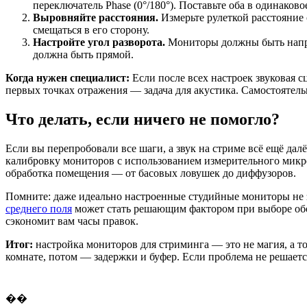
переключатель Phase (0°/180°). Поставьте оба в одинаков
Выровняйте расстояния.
Измерьте рулеткой расстояние 
смещаться в его сторону.
Настройте угол разворота.
Мониторы должны быть направ
должна быть прямой.
Когда нужен специалист:
Если после всех настроек звуковая с
первых точках отражения — задача для акустика. Самостоятел
Что делать, если ничего не помогло?
Если вы перепробовали все шаги, а звук на стриме всё ещё да
калибровку мониторов с использованием измерительного микро
обработка помещения — от басовых ловушек до диффузоров.
Помните: даже идеально настроенные студийные мониторы не з
среднего поля
может стать решающим фактором при выборе обор
сэкономит вам часы правок.
Итог:
настройка мониторов для стриминга — это не магия, а т
комнате, потом — задержки и буфер. Если проблема не решаетс
��