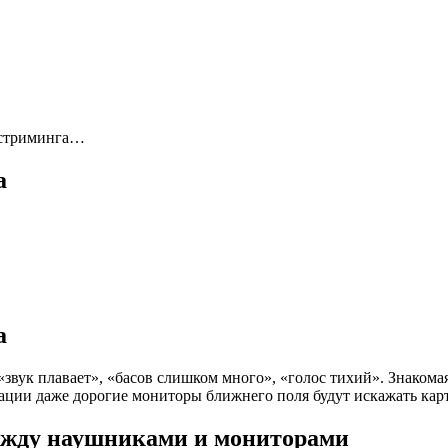
 стриминга…
а
а
«звук плавает», «басов слишком много», «голос тихий». Знакомая
ции даже дорогие мониторы ближнего поля будут искажать карти
ежду наушниками и мониторами