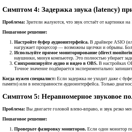
Симптом 4: Задержка звука (latency) п
Проблема:
Зрители жалуются, что звук отстаёт от картинки на
Пошаговое решение:
Настройте буфер аудиоинтерфейса.
В драйвере ASIO (ил
нагружает процессор — возможны щелчки и обрывы. Больш
Используйте прямое мониторирование (direct monitorin
наушники, минуя компьютер. Это полностью убирает заде
Синхронизируйте аудио и видео в OBS.
В настройках OB
Точное значение подбирается экспериментально: запишит
Когда нужен специалист:
Если задержка не уходит даже с буф
памяти) или в неисправности аудиоинтерфейса. Только диагно
Симптом 5: Неравномерное звуковое по
Проблема:
Вы двигаете головой влево-вправо, и звук резко мен
Пошаговое решение:
Проверьте фазировку мониторов.
Если один монитор по