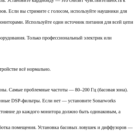
ь. Установите кардиоиду — это снизит чувствительность к
ов. Если вы стримите с голосом, используйте наушники для
мониторами. Используйте один источник питания для всей цепи
борудования. Только профессиональный электрик или
стройстве всё нормально.
ны. Самые проблемные частоты — 80–200 Гц (басовая зона).
нные DSP-фильтры. Если нет — установите Sonarworks
тояние до каждого монитора должно быть одинаковым, а
аботка помещения. Установка басовых ловушек и диффузоров —