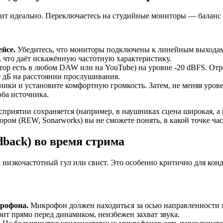
ит идеально. Переключаетесь на студийные мониторы — баланс ра
йсе.
Убедитесь, что мониторы подключены к линейным выходам (
 что даёт искажённую частотную характеристику.
ор есть в любом DAW или на YouTube) на уровне -20 dBFS. Отр
 дБ на расстоянии прослушивания.
ики и установите комфортную громкость. Затем, не меняя уров
оба источника.
сприятии сохраняется (например, в наушниках сцена широкая, а 
ром (REW, Sonarworks) вы не сможете понять, в какой точке час
dback) во время стрима
низкочастотный гул или свист. Это особенно критично для ко
рофона.
Микрофон должен находиться за осью направленности 
ит прямо перед динамиком, неизбежен захват звука.