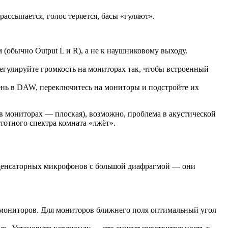
ссыпается, голос теряется, басы «гуляют».
обычно Output L и R), а не к наушниковому выходу.
егулируйте громкость на мониторах так, чтобы встроенный
ень в DAW, переключитесь на мониторы и подстройте их
в мониторах — плоская), возможно, проблема в акустической
тотного спектра комната «лжёт».
нденсаторных микрофонов с большой диафрагмой — они
мониторов. Для мониторов ближнего поля оптимальный угол