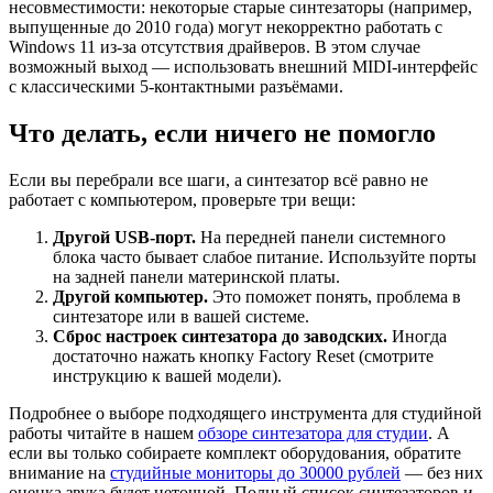
несовместимости: некоторые старые синтезаторы (например,
выпущенные до 2010 года) могут некорректно работать с
Windows 11 из-за отсутствия драйверов. В этом случае
возможный выход — использовать внешний MIDI-интерфейс
с классическими 5-контактными разъёмами.
Что делать, если ничего не помогло
Если вы перебрали все шаги, а синтезатор всё равно не
работает с компьютером, проверьте три вещи:
Другой USB-порт.
На передней панели системного
блока часто бывает слабое питание. Используйте порты
на задней панели материнской платы.
Другой компьютер.
Это поможет понять, проблема в
синтезаторе или в вашей системе.
Сброс настроек синтезатора до заводских.
Иногда
достаточно нажать кнопку Factory Reset (смотрите
инструкцию к вашей модели).
Подробнее о выборе подходящего инструмента для студийной
работы читайте в нашем
обзоре синтезатора для студии
. А
если вы только собираете комплект оборудования, обратите
внимание на
студийные мониторы до 30000 рублей
— без них
оценка звука будет неточной. Полный список синтезаторов и