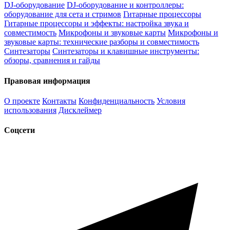
DJ-оборудование
DJ-оборудование и контроллеры:
оборудование для сета и стримов
Гитарные процессоры
Гитарные процессоры и эффекты: настройка звука и
совместимость
Микрофоны и звуковые карты
Микрофоны и
звуковые карты: технические разборы и совместимость
Синтезаторы
Синтезаторы и клавишные инструменты:
обзоры, сравнения и гайды
Правовая информация
О проекте
Контакты
Конфиденциальность
Условия
использования
Дисклеймер
Соцсети