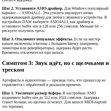
Шаг 2. Установите ASIO-драйвер.
Для Windows популярный
вариант — ASIO4ALL. Эта утилита эмулирует низко
задерживающий драйвер для любого звукового устройства. В
настройках DAW выберите ASIO4ALL как драйвер и
установите buffer size в 128 или 256 сэмплов. Меньше 64 —
рискуете получить треск.
Шаг 3. Отключите ненужные эффекты.
Если на мастер-
канале включены плагины с большим latency (например,
лимитеры или ревербераторы), задержка будет расти.
Временно отключите их при записи.
Симптом 3: Звук идёт, но с щелчками и
треском
Артефакты в аудиопотоке — признак того, что процессор не
справляется с обработкой в реальном времени.
Шаг 1. Увеличьте размер буфера.
В настройках ASIO
поднимите buffer size до 512 или 1024 сэмплов. Задержка
станет больше, но щелчки исчезнут. Для записи MIDI-партий
это терпимо.