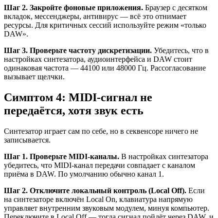
Шаг 2. Закройте фоновые приложения.
Браузер с десятком
вкладок, мессенджеры, антивирус — всё это отнимает
ресурсы. Для критичных сессий используйте режим «только
DAW».
Шаг 3. Проверьте частоту дискретизации.
Убедитесь, что в
настройках синтезатора, аудиоинтерфейса и DAW стоит
одинаковая частота — 44100 или 48000 Гц. Рассогласование
вызывает щелчки.
Симптом 4: MIDI-сигнал не
передаётся, хотя звук есть
Синтезатор играет сам по себе, но в секвенсоре ничего не
записывается.
Шаг 1. Проверьте MIDI-каналы.
В настройках синтезатора
убедитесь, что MIDI-канал передачи совпадает с каналом
приёма в DAW. По умолчанию обычно канал 1.
Шаг 2. Отключите локальный контроль (Local Off).
Если
на синтезаторе включён Local On, клавиатура напрямую
управляет внутренним звуковым модулем, минуя компьютер.
Переключите в Local Off — тогда сигнал пойдёт через DAW, и