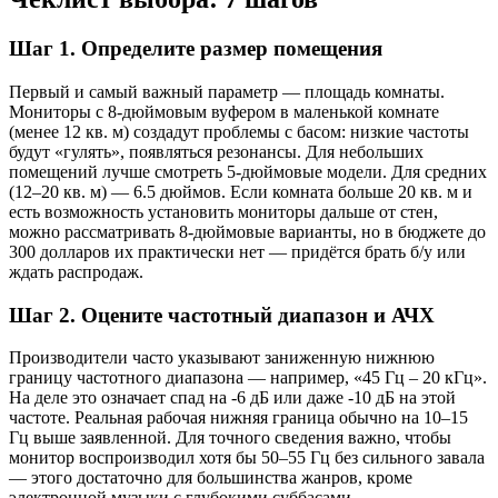
Шаг 1. Определите размер помещения
Первый и самый важный параметр — площадь комнаты.
Мониторы с 8-дюймовым вуфером в маленькой комнате
(менее 12 кв. м) создадут проблемы с басом: низкие частоты
будут «гулять», появляться резонансы. Для небольших
помещений лучше смотреть 5-дюймовые модели. Для средних
(12–20 кв. м) — 6.5 дюймов. Если комната больше 20 кв. м и
есть возможность установить мониторы дальше от стен,
можно рассматривать 8-дюймовые варианты, но в бюджете до
300 долларов их практически нет — придётся брать б/у или
ждать распродаж.
Шаг 2. Оцените частотный диапазон и АЧХ
Производители часто указывают заниженную нижнюю
границу частотного диапазона — например, «45 Гц – 20 кГц».
На деле это означает спад на -6 дБ или даже -10 дБ на этой
частоте. Реальная рабочая нижняя граница обычно на 10–15
Гц выше заявленной. Для точного сведения важно, чтобы
монитор воспроизводил хотя бы 50–55 Гц без сильного завала
— этого достаточно для большинства жанров, кроме
электронной музыки с глубокими суббасами.