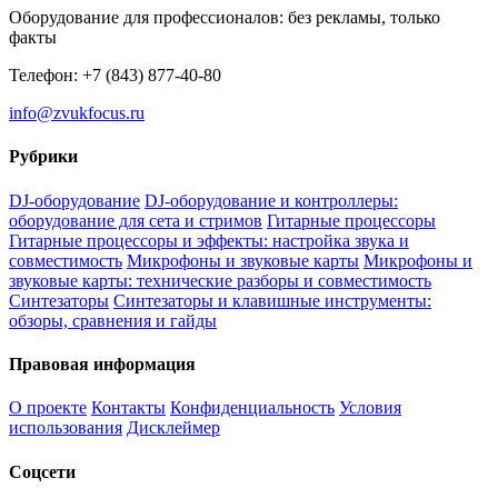
Оборудование для профессионалов: без рекламы, только
факты
Телефон: +7 (843) 877-40-80
info@zvukfocus.ru
Рубрики
DJ-оборудование
DJ-оборудование и контроллеры:
оборудование для сета и стримов
Гитарные процессоры
Гитарные процессоры и эффекты: настройка звука и
совместимость
Микрофоны и звуковые карты
Микрофоны и
звуковые карты: технические разборы и совместимость
Синтезаторы
Синтезаторы и клавишные инструменты:
обзоры, сравнения и гайды
Правовая информация
О проекте
Контакты
Конфиденциальность
Условия
использования
Дисклеймер
Соцсети