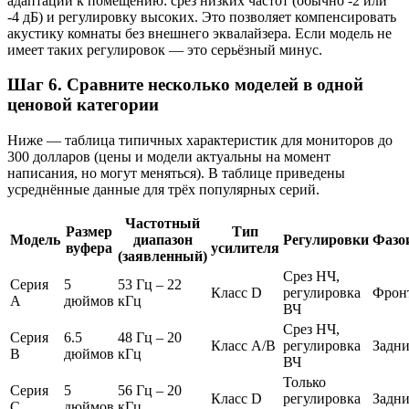
адаптации к помещению: срез низких частот (обычно -2 или
-4 дБ) и регулировку высоких. Это позволяет компенсировать
акустику комнаты без внешнего эквалайзера. Если модель не
имеет таких регулировок — это серьёзный минус.
Шаг 6. Сравните несколько моделей в одной
ценовой категории
Ниже — таблица типичных характеристик для мониторов до
300 долларов (цены и модели актуальны на момент
написания, но могут меняться). В таблице приведены
усреднённые данные для трёх популярных серий.
Частотный
Размер
Тип
Модель
диапазон
Регулировки
Фазо
вуфера
усилителя
(заявленный)
Срез НЧ,
Серия
5
53 Гц – 22
Класс D
регулировка
Фрон
A
дюймов
кГц
ВЧ
Срез НЧ,
Серия
6.5
48 Гц – 20
Класс A/B
регулировка
Задн
B
дюймов
кГц
ВЧ
Только
Серия
5
56 Гц – 20
Класс D
регулировка
Задн
C
дюймов
кГц