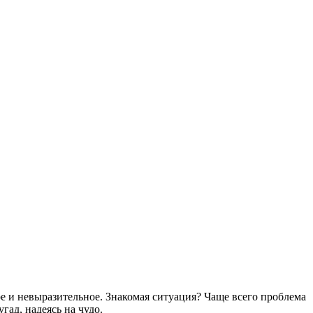
ое и невыразительное. Знакомая ситуация? Чаще всего проблема
гад, надеясь на чудо.