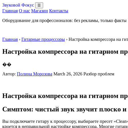
Звуковой Фокус
☰
Главная
О нас
Магазин
Контакты
Оборудование для профессионалов: без рекламы, только факты
Главная
›
Гитарные процессоры
› Настройка компрессора на ги
Настройка компрессора на гитарном про
��
Автор:
Полина Морозова
March 26, 2026
Разбор проблем
Настройка компрессора на гитарном про
Симптом: чистый звук звучит плоско и
Вы подключаете гитару к процессору, выбираете пресет «Clean
кроется в неправильной настройке компрессора. Многие гитари