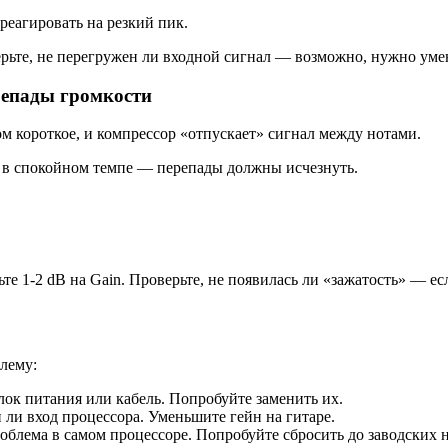
реагировать на резкий пик.
рьте, не перегружен ли входной сигнал — возможно, нужно умен
репады громкости
м короткое, и компрессор «отпускает» сигнал между нотами.
т в спокойном темпе — перепады должны исчезнуть.
те 1-2 dB на Gain. Проверьте, не появилась ли «зажатость» — есл
лему:
ок питания или кабель. Попробуйте заменить их.
 ли вход процессора. Уменьшите гейн на гитаре.
блема в самом процессоре. Попробуйте сбросить до заводских н