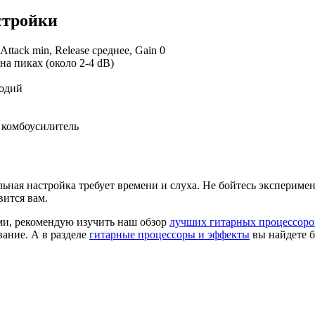
стройки
 Attack min, Release среднее, Gain 0
а пиках (около 2-4 dB)
лодий
 комбоусилитель
ьная настройка требует времени и слуха. Не бойтесь эксперимен
вится вам.
ми, рекомендую изучить наш обзор
лучших гитарных процессоро
ание. А в разделе
гитарные процессоры и эффекты
вы найдете б