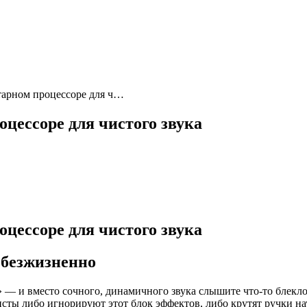
тарном процессоре для ч…
цессоре для чистого звука
цессоре для чистого звука
 безжизненно
» — и вместо сочного, динамичного звука слышите что-то блекл
сты либо игнорируют этот блок эффектов, либо крутят ручки нау