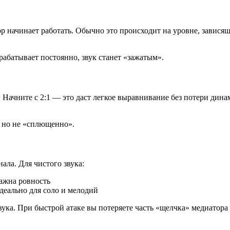
сор начинает работать. Обычно это происходит на уровне, завис
абатывает постоянно, звук станет «зажатым».
 Начните с 2:1 — это даст легкое выравнивание без потери дина
, но не «сплющенно».
нала. Для чистого звука:
важна ровность
деально для соло и мелодий
вука. При быстрой атаке вы потеряете часть «щелчка» медиатора