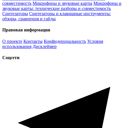
совместимость
Микрофоны и звуковые карты
Микрофоны и
звуковые карты: технические разборы и совместимость
Синтезаторы
Синтезаторы и клавишные инструменты:
обзоры, сравнения и гайды
Правовая информация
О проекте
Контакты
Конфиденциальность
Условия
использования
Дисклеймер
Соцсети