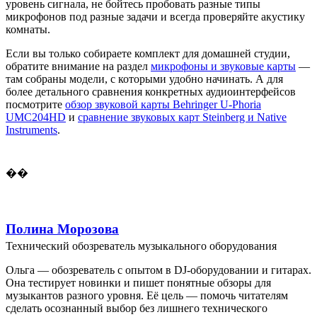
уровень сигнала, не бойтесь пробовать разные типы
микрофонов под разные задачи и всегда проверяйте акустику
комнаты.
Если вы только собираете комплект для домашней студии,
обратите внимание на раздел
микрофоны и звуковые карты
—
там собраны модели, с которыми удобно начинать. А для
более детального сравнения конкретных аудиоинтерфейсов
посмотрите
обзор звуковой карты Behringer U-Phoria
UMC204HD
и
сравнение звуковых карт Steinberg и Native
Instruments
.
��
Полина Морозова
Технический обозреватель музыкального оборудования
Ольга — обозреватель с опытом в DJ-оборудовании и гитарах.
Она тестирует новинки и пишет понятные обзоры для
музыкантов разного уровня. Её цель — помочь читателям
сделать осознанный выбор без лишнего технического