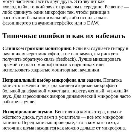
могут частично гасить друг друга. Это звучит как
«холодный», тонкий звук с провалом в середине. Решение —
либо сдвинуть один микрофон так, чтобы разница в
расстоянии была минимальной, либо использовать
фазоинвертор на аудиоинтерфейсе или в DAW.
Типичные ошибки и как их избежать
Слишком громкий мониторинг.
Если вы слушаете гитару в
наушниках через микрофон, а не напрямую, вы рискуете
получить обратную связь (feedback). Лучше микшировать
прямой сигнал с микрофонным в наушниках или
использовать закрытые мониторные наушники.
Неправильный выбор микрофона для задачи.
Попытка
записать тяжёлый рифф на конденсаторный микрофон с
большой диафрагмой может дать перегруженный, «грязный»
звук. Для агрессивных жанров динамический микрофон часто
работает лучше.
Игнорирование шумов.
Вентилятор компьютера, шум от
жёсткого диска, гул ламп в усилителе — всё это микрофон
запишет. Перед записью проверьте, что в комнате тихо, а
источник шума находится как можно дальше от микрофона.