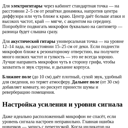
Для
электрогитары
через кабинет стандартная точка — на
расстоянии 2–5 см от решётки динамика, напротив центра
диффузора или чуть ближе к краю. Центр даёт больше атаки и
высоких частот, край — мягче, с акцентом на середину.
Попробуйте подвигать микрофон буквально на сантиметр —
разница будет слышна сразу.
Для
акустической гитары
универсальная точка — на уровне
12–14 лада, на расстоянии 15–25 см от деки. Если поднести
микрофон ближе к резонаторному отверстию, вы получите
много низких частот и гулкость — это не всегда хорошо.
Лучше направить микрофон чуть в сторону грифа, чтобы
захватить и звук струны, и дыхание корпуса.
Ближнее поле
(до 10 см) даёт плотный, сухой звук, удобный
для сведения, но теряет атмосферу.
Дальнее поле
(от 30 см)
добавляет комнату, но рискует принести шумы и
реверберацию помещения.
Настройка усиления и уровня сигнала
Даже идеально расположенный микрофон не спасёт, если
уровень сигнала настроен неправильно. Главная ошибка
новичков — запись с перегрузкой. Когда индикатор на