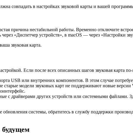
должна совпадать в настройках звуковой карты и вашей програм
стая причина нестабильной работы. Временно отключите встрое
 через «Диспетчер устройств», в macOS — через «Настройки зву
ваша звуковая карта.
астройкой. Если после всех описанных шагов звуковая карта п
рта USB или внутренних компонентов. В этом случае потребует
 старые модели звуковых карт не поддерживают новые версии 
иоинтерфейс.
ые с драйверами других устройств или системными файлами. З
е обновления системы, обратитесь в службу поддержки производ
в будущем