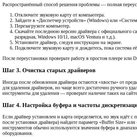
Распространённый способ решения проблемы — полная переуст
Отключите звуковую карту от компьютера.
Зайдите в «Диспетчер устройств» (Windows) или «Систе
Перезагрузите компьютер.
Скачайте последнюю версию драйвера с официального сай
разрядная, Windows 10/11, macOS Ventura и т.д.).
Установите драйвер, следуя инструкции на экране.
Подключите звуковую карту и дождитесь, пока система е
После переустановки проверьте работу в простом плеере или D
Шаг 3. Очистка старых драйверов
Иногда после обновления драйвера остаются «хвосты» от пре
для удаления драйверов, но чаще всего достаточно ручного уд
инструменты для удаления — проверьте наличие таких на сайте
Шаг 4. Настройка буфера и частоты дискретизац
Если драйвер установлен и карта определяется, но звук идёт 
после установки драйвера) найдите параметр «Buffer Size» или 
инструментов обычно используются значения буфера в диапазон
оборудования.