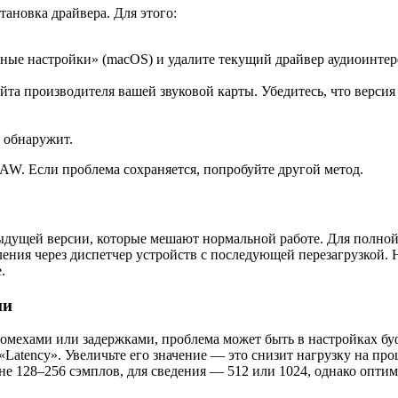
ановка драйвера. Для этого:
мные настройки» (macOS) и удалите текущий драйвер аудиоинтер
та производителя вашей звуковой карты. Убедитесь, что версия 
ё обнаружит.
AW. Если проблема сохраняется, попробуйте другой метод.
дыдущей версии, которые мешают нормальной работе. Для полно
аления через диспетчер устройств с последующей перезагрузкой
.
ии
с помехами или задержками, проблема может быть в настройках б
«Latency». Увеличьте его значение — это снизит нагрузку на про
е 128–256 сэмплов, для сведения — 512 или 1024, однако оптим