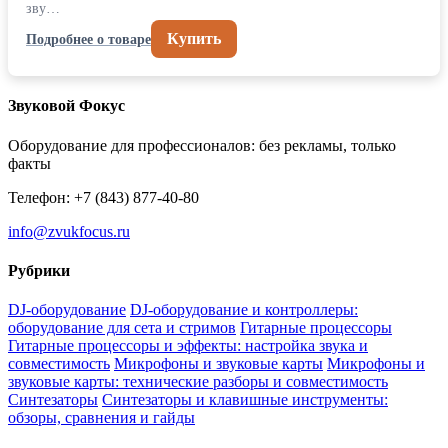
зву…
Купить
Подробнее о товаре
Звуковой Фокус
Оборудование для профессионалов: без рекламы, только
факты
Телефон: +7 (843) 877-40-80
info@zvukfocus.ru
Рубрики
DJ-оборудование
DJ-оборудование и контроллеры:
оборудование для сета и стримов
Гитарные процессоры
Гитарные процессоры и эффекты: настройка звука и
совместимость
Микрофоны и звуковые карты
Микрофоны и
звуковые карты: технические разборы и совместимость
Синтезаторы
Синтезаторы и клавишные инструменты:
обзоры, сравнения и гайды