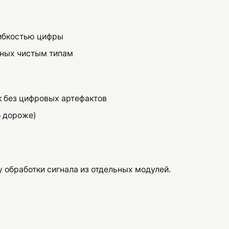
гибкостью цифры
пных чистым типам
к без цифровых артефактов
о дороже)
у обработки сигнала из отдельных модулей.