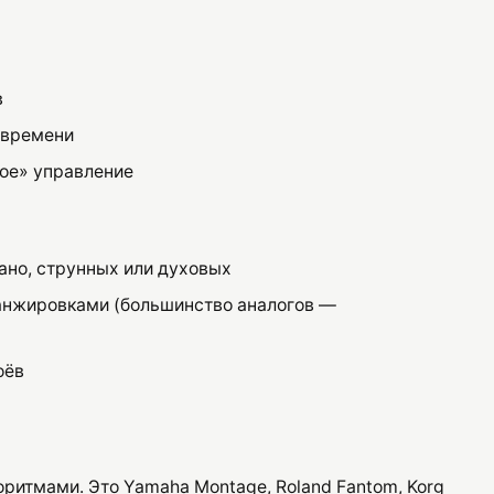
в
 времени
ое» управление
ано, струнных или духовых
анжировками (большинство аналогов —
оёв
ритмами. Это Yamaha Montage, Roland Fantom, Korg