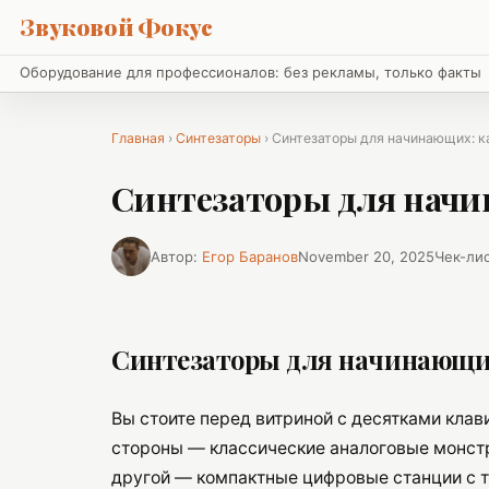
Звуковой Фокус
Оборудование для профессионалов: без рекламы, только факты
Главная
›
Синтезаторы
› Синтезаторы для начинающих: 
Синтезаторы для начи
Автор:
Егор Баранов
November 20, 2025
Чек-ли
Синтезаторы для начинающих
Вы стоите перед витриной с десятками клав
стороны — классические аналоговые монстр
другой — компактные цифровые станции с т