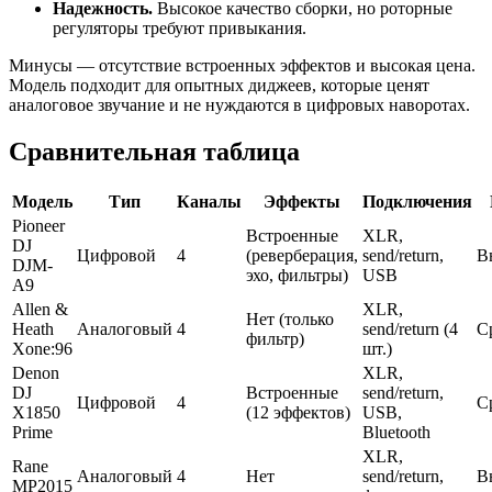
Надежность.
Высокое качество сборки, но роторные
регуляторы требуют привыкания.
Минусы — отсутствие встроенных эффектов и высокая цена.
Модель подходит для опытных диджеев, которые ценят
аналоговое звучание и не нуждаются в цифровых наворотах.
Сравнительная таблица
Модель
Тип
Каналы
Эффекты
Подключения
Pioneer
Встроенные
XLR,
DJ
Цифровой
4
(реверберация,
send/return,
В
DJM-
эхо, фильтры)
USB
A9
Allen &
XLR,
Нет (только
Heath
Аналоговый
4
send/return (4
С
фильтр)
Xone:96
шт.)
Denon
XLR,
DJ
Встроенные
send/return,
Цифровой
4
С
X1850
(12 эффектов)
USB,
Prime
Bluetooth
XLR,
Rane
Аналоговый
4
Нет
send/return,
В
MP2015