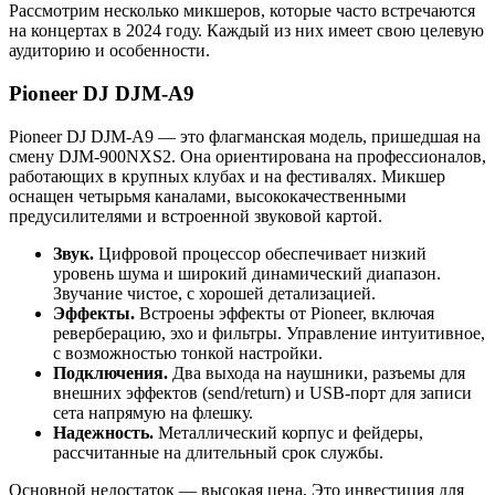
Рассмотрим несколько микшеров, которые часто встречаются
на концертах в 2024 году. Каждый из них имеет свою целевую
аудиторию и особенности.
Pioneer DJ DJM-A9
Pioneer DJ DJM-A9 — это флагманская модель, пришедшая на
смену DJM-900NXS2. Она ориентирована на профессионалов,
работающих в крупных клубах и на фестивалях. Микшер
оснащен четырьмя каналами, высококачественными
предусилителями и встроенной звуковой картой.
Звук.
Цифровой процессор обеспечивает низкий
уровень шума и широкий динамический диапазон.
Звучание чистое, с хорошей детализацией.
Эффекты.
Встроены эффекты от Pioneer, включая
реверберацию, эхо и фильтры. Управление интуитивное,
с возможностью тонкой настройки.
Подключения.
Два выхода на наушники, разъемы для
внешних эффектов (send/return) и USB-порт для записи
сета напрямую на флешку.
Надежность.
Металлический корпус и фейдеры,
рассчитанные на длительный срок службы.
Основной недостаток — высокая цена. Это инвестиция для