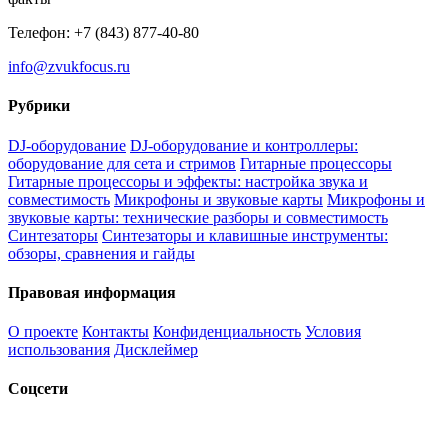
Телефон: +7 (843) 877-40-80
info@zvukfocus.ru
Рубрики
DJ-оборудование
DJ-оборудование и контроллеры:
оборудование для сета и стримов
Гитарные процессоры
Гитарные процессоры и эффекты: настройка звука и
совместимость
Микрофоны и звуковые карты
Микрофоны и
звуковые карты: технические разборы и совместимость
Синтезаторы
Синтезаторы и клавишные инструменты:
обзоры, сравнения и гайды
Правовая информация
О проекте
Контакты
Конфиденциальность
Условия
использования
Дисклеймер
Соцсети