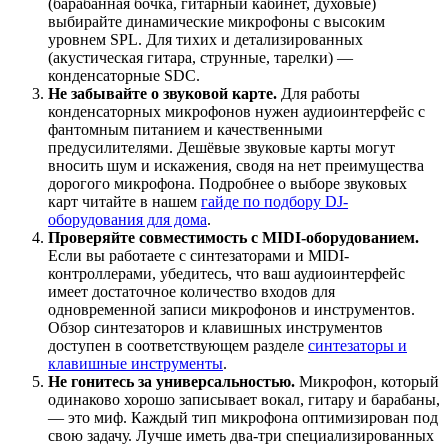
(барабанная бочка, гитарный кабинет, духовые)
выбирайте динамические микрофоны с высоким
уровнем SPL. Для тихих и детализированных
(акустическая гитара, струнные, тарелки) —
конденсаторные SDC.
Не забывайте о звуковой карте.
Для работы
конденсаторных микрофонов нужен аудиоинтерфейс с
фантомным питанием и качественными
предусилителями. Дешёвые звуковые карты могут
вносить шум и искажения, сводя на нет преимущества
дорогого микрофона. Подробнее о выборе звуковых
карт читайте в нашем
гайде по подбору DJ-
оборудования для дома
.
Проверяйте совместимость с MIDI-оборудованием.
Если вы работаете с синтезаторами и MIDI-
контроллерами, убедитесь, что ваш аудиоинтерфейс
имеет достаточное количество входов для
одновременной записи микрофонов и инструментов.
Обзор синтезаторов и клавишных инструментов
доступен в соответствующем разделе
синтезаторы и
клавишные инструменты
.
Не гонитесь за универсальностью.
Микрофон, который
одинаково хорошо записывает вокал, гитару и барабаны,
— это миф. Каждый тип микрофона оптимизирован под
свою задачу. Лучше иметь два-три специализированных