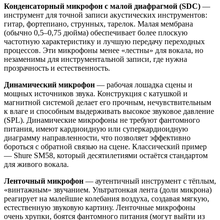
Конденсаторный микрофон с малой диафрагмой (SDC)
—
инструмент для точной записи акустических инструментов:
гитар, фортепиано, струнных, тарелок. Малая мембрана
(обычно 0,5–0,75 дюйма) обеспечивает более плоскую
частотную характеристику и лучшую передачу переходных
процессов. Эти микрофоны менее «лестны» для вокала, но
незаменимы для инструментальной записи, где нужна
прозрачность и естественность.
Динамический микрофон
— рабочая лошадка сцены и
мощных источников звука. Конструкция с катушкой и
магнитной системой делает его прочным, нечувствительным
к влаге и способным выдерживать высокое звуковое давление
(SPL). Динамические микрофоны не требуют фантомного
питания, имеют кардиоидную или суперкардиоидную
диаграмму направленности, что позволяет эффективно
бороться с обратной связью на сцене. Классический пример
— Shure SM58, который десятилетиями остаётся стандартом
для живого вокала.
Ленточный микрофон
— аутентичный инструмент с тёплым,
«винтажным» звучанием. Ультратонкая лента (доли микрона)
реагирует на малейшие колебания воздуха, создавая мягкую,
естественную звуковую картину. Ленточные микрофоны
очень хрупки, боятся фантомного питания (могут выйти из