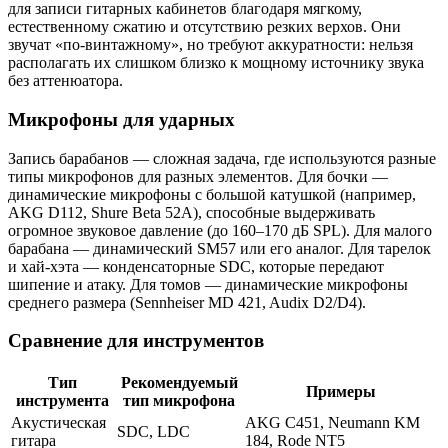
для записи гитарных кабинетов благодаря мягкому,
естественному сжатию и отсутствию резких верхов. Они
звучат «по-винтажному», но требуют аккуратности: нельзя
располагать их слишком близко к мощному источнику звука
без аттенюатора.
Микрофоны для ударных
Запись барабанов — сложная задача, где используются разные
типы микрофонов для разных элементов. Для бочки —
динамические микрофоны с большой катушкой (например,
AKG D112, Shure Beta 52A), способные выдерживать
огромное звуковое давление (до 160–170 дБ SPL). Для малого
барабана — динамический SM57 или его аналог. Для тарелок
и хай-хэта — конденсаторные SDC, которые передают
шипение и атаку. Для томов — динамические микрофоны
среднего размера (Sennheiser MD 421, Audix D2/D4).
Сравнение для инструментов
Тип
Рекомендуемый
Примеры
инструмента
тип микрофона
Акустическая
AKG C451, Neumann KM
SDC, LDC
гитара
184, Rode NT5