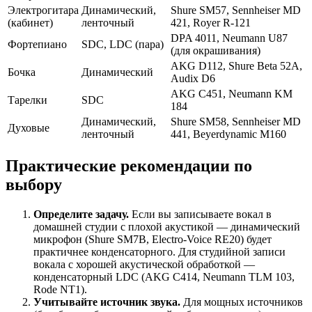
Электрогитара
Динамический,
Shure SM57, Sennheiser MD
(кабинет)
ленточный
421, Royer R-121
DPA 4011, Neumann U87
Фортепиано
SDC, LDC (пара)
(для окрашивания)
AKG D112, Shure Beta 52A,
Бочка
Динамический
Audix D6
AKG C451, Neumann KM
Тарелки
SDC
184
Динамический,
Shure SM58, Sennheiser MD
Духовые
ленточный
441, Beyerdynamic M160
Практические рекомендации по
выбору
Определите задачу.
Если вы записываете вокал в
домашней студии с плохой акустикой — динамический
микрофон (Shure SM7B, Electro-Voice RE20) будет
практичнее конденсаторного. Для студийной записи
вокала с хорошей акустической обработкой —
конденсаторный LDC (AKG C414, Neumann TLM 103,
Rode NT1).
Учитывайте источник звука.
Для мощных источников