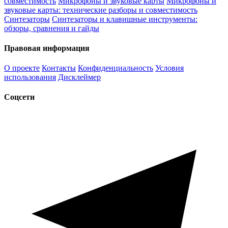
совместимость
Микрофоны и звуковые карты
Микрофоны и
звуковые карты: технические разборы и совместимость
Синтезаторы
Синтезаторы и клавишные инструменты:
обзоры, сравнения и гайды
Правовая информация
О проекте
Контакты
Конфиденциальность
Условия
использования
Дисклеймер
Соцсети