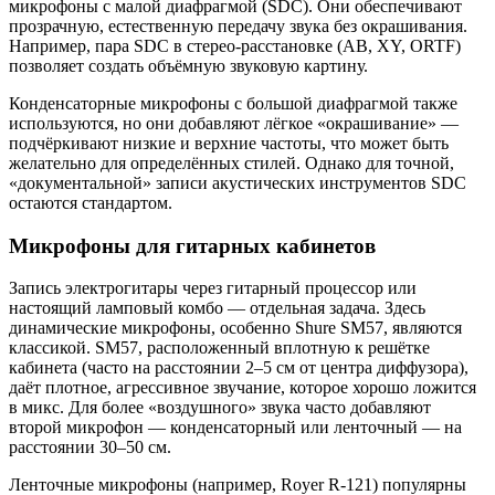
микрофоны с малой диафрагмой (SDC). Они обеспечивают
прозрачную, естественную передачу звука без окрашивания.
Например, пара SDC в стерео-расстановке (AB, XY, ORTF)
позволяет создать объёмную звуковую картину.
Конденсаторные микрофоны с большой диафрагмой также
используются, но они добавляют лёгкое «окрашивание» —
подчёркивают низкие и верхние частоты, что может быть
желательно для определённых стилей. Однако для точной,
«документальной» записи акустических инструментов SDC
остаются стандартом.
Микрофоны для гитарных кабинетов
Запись электрогитары через гитарный процессор или
настоящий ламповый комбо — отдельная задача. Здесь
динамические микрофоны, особенно Shure SM57, являются
классикой. SM57, расположенный вплотную к решётке
кабинета (часто на расстоянии 2–5 см от центра диффузора),
даёт плотное, агрессивное звучание, которое хорошо ложится
в микс. Для более «воздушного» звука часто добавляют
второй микрофон — конденсаторный или ленточный — на
расстоянии 30–50 см.
Ленточные микрофоны (например, Royer R-121) популярны