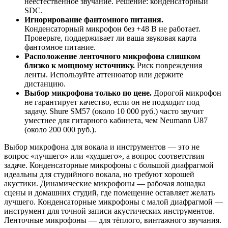
неестественное звучание. Решение: конденсаторный
SDC.
Игнорирование фантомного питания.
Конденсаторный микрофон без +48 В не работает.
Проверьте, поддерживает ли ваша звуковая карта
фантомное питание.
Расположение ленточного микрофона слишком
близко к мощному источнику.
Риск повреждения
ленты. Используйте аттенюатор или держите
дистанцию.
Выбор микрофона только по цене.
Дорогой микрофон
не гарантирует качество, если он не подходит под
задачу. Shure SM57 (около 10 000 руб.) часто звучит
уместнее для гитарного кабинета, чем Neumann U87
(около 200 000 руб.).
Выбор микрофона для вокала и инструментов — это не
вопрос «лучшего» или «худшего», а вопрос соответствия
задаче. Конденсаторные микрофоны с большой диафрагмой
идеальны для студийного вокала, но требуют хорошей
акустики. Динамические микрофоны — рабочая лошадка
сцены и домашних студий, где помещение оставляет желать
лучшего. Конденсаторные микрофоны с малой диафрагмой —
инструмент для точной записи акустических инструментов.
Ленточные микрофоны — для тёплого, винтажного звучания.