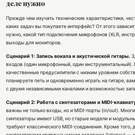
деле нужно
Прежде чем изучать технические характеристики, чест
каких задач вы покупаете интерфейс? От этого зависит
нужно, какой тип подключения микрофонов (XLR, инст
выходы для мониторов.
Сценарий 1: Запись вокала и акустической гитары.
З
входов (один микрофонный, один инструментальный).
качественные предусилители с низким уровнем собств
планируете петь и одновременно играть на гитаре, ва
с двумя независимыми каналами и возможностью запи
Сценарий 2: Работа с синтезаторами и MIDI-клавиат
важны не только входы, но и MIDI-порты (in/out). Мно
синтезаторы имеют USB, но старые модели и модульн
требуют классического MIDI-соединения. Кроме того, 
синтезаторами критична низкая задержка (latency) —