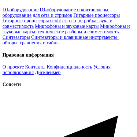
DJ-оборудование
DJ-оборудование и контроллеры:
оборудование для сета и стримов
Гитарные процессоры
Гитарные процессоры и эффекты: настройка звука и
совместимость
Микрофоны и звуковые карты
Микрофоны и
звуковые карты: технические разборы и совместимость
Синтезаторы
Синтезаторы и клавишные инструменты:
обзоры, сравнения и гайды
Правовая информация
О проекте
Контакты
Конфиденциальность
Условия
использования
Дисклеймер
Соцсети