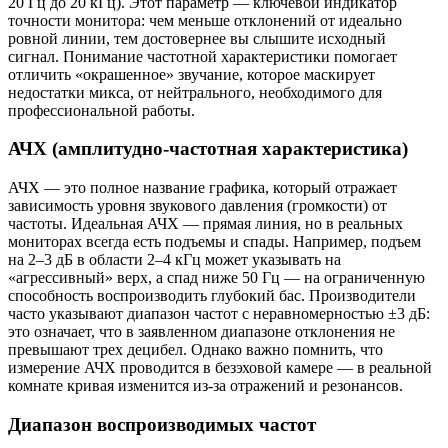
20 Гц до 20 кГц). Этот параметр — ключевой индикатор
точности монитора: чем меньше отклонений от идеально
ровной линии, тем достовернее вы слышите исходный
сигнал. Понимание частотной характеристики помогает
отличить «окрашенное» звучание, которое маскирует
недостатки микса, от нейтрального, необходимого для
профессиональной работы.
АЧХ (амплитудно-частотная характеристика)
АЧХ — это полное название графика, который отражает
зависимость уровня звукового давления (громкости) от
частоты. Идеальная АЧХ — прямая линия, но в реальных
мониторах всегда есть подъемы и спады. Например, подъем
на 2–3 дБ в области 2–4 кГц может указывать на
«агрессивный» верх, а спад ниже 50 Гц — на ограниченную
способность воспроизводить глубокий бас. Производители
часто указывают диапазон частот с неравномерностью ±3 дБ:
это означает, что в заявленном диапазоне отклонения не
превышают трех децибел. Однако важно помнить, что
измерение АЧХ проводится в безэховой камере — в реальной
комнате кривая изменится из-за отражений и резонансов.
Диапазон воспроизводимых частот