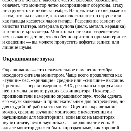
означает, что монитор четко воспроизводит обертоны, атаку
инструментов и нюансы тембра. На практике это выражается
в том, что вы слышите, как смычок скользит по струне или
как пальцы касаются ладов гитары. Разрешение зависит от
качества твитера, материала купола (шелк, металл, керамика)
и точности кроссовера. Мониторы с низким разрешением
«смазывают» детали, что особенно критично при мастеринге
и сведении — вы можете пропустить дефекты записи или
лишние шумы.
Окрашивание звука
Окрашивание — это нежелательное изменение тембра
исходного сигнала монитором. Чаще всего проявляется как
«гулкий» бас, «кричащие» средние или «сипящие» высокие.
Причина — неравномерность АЧХ, резонансы корпуса или
неоптимальная конструкция фазоинвертора. Некоторые
производители намеренно окрашивают звук, чтобы сделать
его «музыкальным» и привлекательным для потребителя, но
для студийной работы это минус. Оценить окрашивание
можно, сравнив звучание мониторов с качественными
наушниками для мониторинга: если микс на мониторах
звучит иначе, чем в наушниках, — окрашивание есть. В
идеале монитор должен быть «прозрачным», как хороший