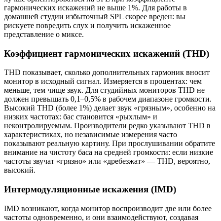
гармонических искажений не выше 1%. Для работы в
домашней студии избыточный SPL скорее вреден: вы
рискуете повредить слух и получить искаженное
представление о миксе.
Коэффициент гармонических искажений (THD)
THD показывает, сколько дополнительных гармоник вносит
монитор в исходный сигнал. Измеряется в процентах: чем
меньше, тем чище звук. Для студийных мониторов THD не
должен превышать 0,1–0,5% в рабочем диапазоне громкости.
Высокий THD (более 1%) делает звук «грязным», особенно на
низких частотах: бас становится «рыхлым» и
неконтролируемым. Производители редко указывают THD в
характеристиках, но независимые измерения часто
показывают реальную картину. При прослушивании обратите
внимание на чистоту баса на средней громкости: если низкие
частоты звучат «грязно» или «дребезжат» — THD, вероятно,
высокий.
Интермодуляционные искажения (IMD)
IMD возникают, когда монитор воспроизводит две или более
частоты одновременно, и они взаимодействуют, создавая