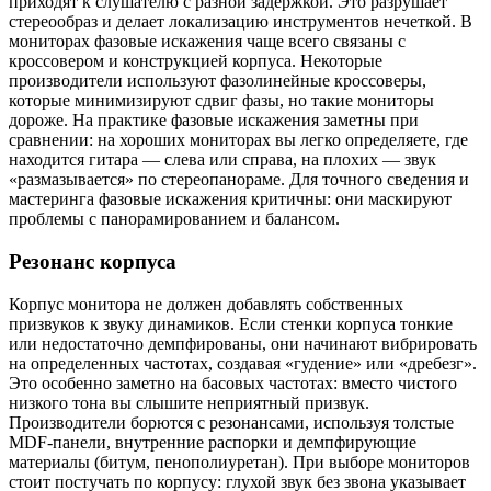
приходят к слушателю с разной задержкой. Это разрушает
стереообраз и делает локализацию инструментов нечеткой. В
мониторах фазовые искажения чаще всего связаны с
кроссовером и конструкцией корпуса. Некоторые
производители используют фазолинейные кроссоверы,
которые минимизируют сдвиг фазы, но такие мониторы
дороже. На практике фазовые искажения заметны при
сравнении: на хороших мониторах вы легко определяете, где
находится гитара — слева или справа, на плохих — звук
«размазывается» по стереопанораме. Для точного сведения и
мастеринга фазовые искажения критичны: они маскируют
проблемы с панорамированием и балансом.
Резонанс корпуса
Корпус монитора не должен добавлять собственных
призвуков к звуку динамиков. Если стенки корпуса тонкие
или недостаточно демпфированы, они начинают вибрировать
на определенных частотах, создавая «гудение» или «дребезг».
Это особенно заметно на басовых частотах: вместо чистого
низкого тона вы слышите неприятный призвук.
Производители борются с резонансами, используя толстые
MDF-панели, внутренние распорки и демпфирующие
материалы (битум, пенополиуретан). При выборе мониторов
стоит постучать по корпусу: глухой звук без звона указывает