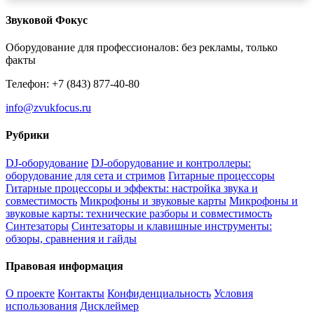
Звуковой Фокус
Оборудование для профессионалов: без рекламы, только
факты
Телефон: +7 (843) 877-40-80
info@zvukfocus.ru
Рубрики
DJ-оборудование
DJ-оборудование и контроллеры:
оборудование для сета и стримов
Гитарные процессоры
Гитарные процессоры и эффекты: настройка звука и
совместимость
Микрофоны и звуковые карты
Микрофоны и
звуковые карты: технические разборы и совместимость
Синтезаторы
Синтезаторы и клавишные инструменты:
обзоры, сравнения и гайды
Правовая информация
О проекте
Контакты
Конфиденциальность
Условия
использования
Дисклеймер