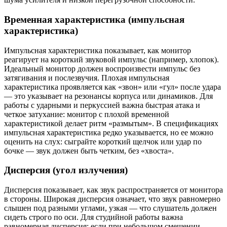
Временная характеристика (импульсная
характеристика)
Импульсная характеристика показывает, как монитор
реагирует на короткий звуковой импульс (например, хлопок).
Идеальный монитор должен воспроизвести импульс без
затягивания и послезвучия. Плохая импульсная
характеристика проявляется как «звон» или «гул» после удара
— это указывает на резонансы корпуса или динамиков. Для
работы с ударными и перкуссией важна быстрая атака и
четкое затухание: монитор с плохой временной
характеристикой делает ритм «размытым». В спецификациях
импульсная характеристика редко указывается, но ее можно
оценить на слух: сыграйте короткий щелчок или удар по
бочке — звук должен быть четким, без «хвоста».
Дисперсия (угол излучения)
Дисперсия показывает, как звук распространяется от монитора
в стороны. Широкая дисперсия означает, что звук равномерно
слышен под разными углами, узкая — что слушатель должен
сидеть строго по оси. Для студийной работы важна
равномерная дисперсия: если при небольшом смещении