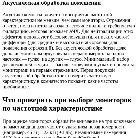
Акустическая обработка помещения
Акустика комнаты влияет на восприятие частотной
характеристики не меньше, чем сами мониторы. Отражения
от стен, пола и потолка создают стоячие волны и гребенчатую
фильтрацию, которая искажает АЧХ. Для нейтрализации этих
эффектов используют басовые ловушки (для низких частот),
диффузоры (для средних и высоких) и абсорберы (для
подавления отражений). Без акустической обработки даже
дорогие мониторы будут звучать неравномерно: на одних
частотах — гулко, на других — глухо. Минимальный набор
для домашней студии — басовые ловушки в углах и панели за
мониторами на первых отражениях. Перед покупкой
акустической обработки стоит измерить частотную
характеристику в комнате: это покажет, какие частоты
проблемные.
Что проверить при выборе мониторов
по частотной характеристике
При оценке мониторов обращайте внимание на три ключевых
параметра: диапазон частот с указанием неравномерности
(например, 45 Гц – 22 кГц ±3 дБ), независимые измерения
АЧХ (они доступны на сайтах SoundOnSound,