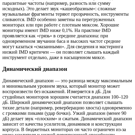
паразитные частоты (например, разность или сумму
исходных). Это делает звук «кашеобразным»: сложные
музыкальные фрагменты теряют прозрачность, инструменты
сливаются. IMD особенно заметны на перегруженных
мониторах или при работе с плотным миксом. Хорошие
мониторы имеют IMD ниже 0,1%. На практике IMD
проявляется как «грязь» в середине диапазона: при
одновременном звучании баса и высоких частот средние
могут казаться «смазанными». Для сведения и мастеринга
низкий IMD критичен — он позволяет слышать каждый
инструмент отдельно, даже в насыщенном миксе.
Динамический диапазон
Динамический диапазон — это разница между максимальным
и минимальным уровнем звука, который монитор может
воспроизвести без искажений. Измеряется в дБ. Для
студийных мониторов хорошим считается диапазон 100–120
дБ. Широкий динамический диапазон позволяет слышать
тихие детали (например, реверберацию хвоста) одновременно
с громкими пиками (удар бочки). Узкий диапазон (менее 90
дБ) делает звук «плоским» и сжатым. Динамический диапазон
зависит от качества усилителя, динамиков и конструкции
корпуса. В бюджетных мониторах он часто ограничен из-за
шума усилителя и низкой перегрузочной способности.