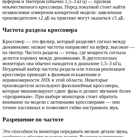
вуфером и твитером (обычно 1,5–3 кГц) — признак
некачественного кроссовера. Перед покупкой стоит найти
независимые измерения конкретной модели: заявленные
производителем ±2 дБ на практике могут оказаться ±5 дБ.
Частота раздела кроссовера
Кроссовер — это фильтр, который разделяет сигнал между
динамиками: низкие частоты направляет на вуфер, высокие —
на твитер. Частота раздела — точка, где мощность сигнала
делится поровну между динамиками. В двухполосных
мониторах она обычно находится в диапазоне 1,5–3 кГц.
Неудачный выбор частоты раздела или плохая реализация
кроссовера приводят к фазовым искажениям и
неравномерности АЧХ в этой области. Некоторые
производители используют фазолинейные кроссоверы,
которые минимизируют сдвиг фазы и делают звучание более
«прозрачным». При выборе мониторов стоит обратить
внимание на модели с активными кроссоверами — они
точнее пассивных и позволяют гибко настраивать звук.
Разрешение по частоте
Это способность монитора передавать мелкие детали звука,
особенно в области высоких частот. Высокое разрешение