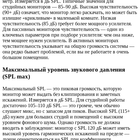
метр. Измеряется в дБ SPL. Типичные значения для
студийных мониторов — 85–90 дБ. Высокая чувствительность
(90+ дБ) означает, что монитор легко раскачать, но может быть
излишне «крикливым» в маленькой комнате. Низкая
чувствительность (85 дБ) требует более мощного усилителя.
Для пассивных мониторов чувствительность — один из
ключевых параметров при подборе усилителя: чем она ниже,
тем мощнее нужен усилитель. В активных мониторах
чувствительность указывает на общую громкость системы —
она редко бывает проблемой, если вы не работаете в очень
большом помещении.
Максимальный уровень звукового давления
(SPL max)
Максимальный SPL — это пиковая громкость, которую
монитор может выдать без клиппирования и заметных
искажений. Измеряется в дБ SPL. Для студийной работы
достаточно 105–110 дБ SPL — это громче, чем обычно
слушают микс, но с запасом для пиков. Высокий SPL (115+
дБ) нужен для больших студий и помещений с высоким
уровнем фонового шума. Однако громкость не должна
вводить в заблуждение: монитор с SPL 120 дБ может иметь
высокий уровень гармонических искажений на пределе —
лучше ориентироваться на SPL при коэффициенте