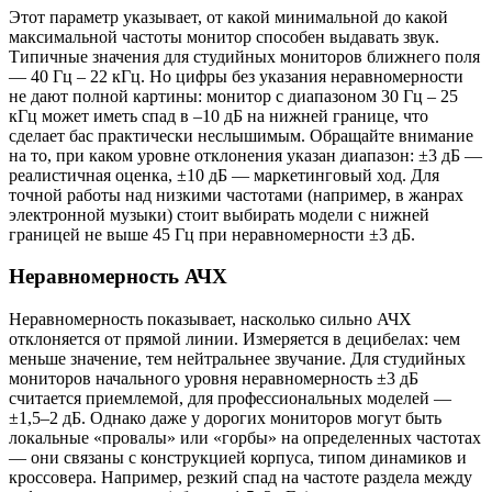
Этот параметр указывает, от какой минимальной до какой
максимальной частоты монитор способен выдавать звук.
Типичные значения для студийных мониторов ближнего поля
— 40 Гц – 22 кГц. Но цифры без указания неравномерности
не дают полной картины: монитор с диапазоном 30 Гц – 25
кГц может иметь спад в –10 дБ на нижней границе, что
сделает бас практически неслышимым. Обращайте внимание
на то, при каком уровне отклонения указан диапазон: ±3 дБ —
реалистичная оценка, ±10 дБ — маркетинговый ход. Для
точной работы над низкими частотами (например, в жанрах
электронной музыки) стоит выбирать модели с нижней
границей не выше 45 Гц при неравномерности ±3 дБ.
Неравномерность АЧХ
Неравномерность показывает, насколько сильно АЧХ
отклоняется от прямой линии. Измеряется в децибелах: чем
меньше значение, тем нейтральнее звучание. Для студийных
мониторов начального уровня неравномерность ±3 дБ
считается приемлемой, для профессиональных моделей —
±1,5–2 дБ. Однако даже у дорогих мониторов могут быть
локальные «провалы» или «горбы» на определенных частотах
— они связаны с конструкцией корпуса, типом динамиков и
кроссовера. Например, резкий спад на частоте раздела между