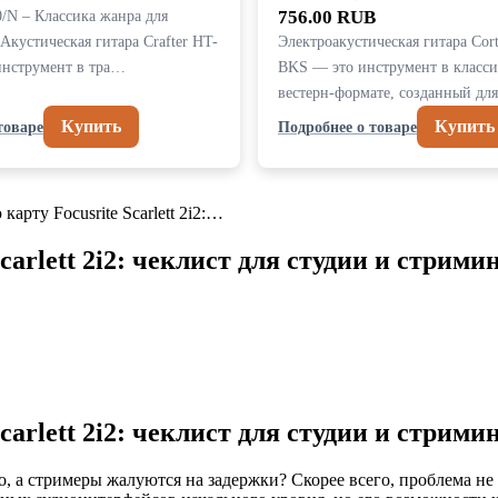
0/N – Классика жанра для
756.00 RUB
Акустическая гитара Crafter HT-
Электроакустическая гитара Co
инструмент в тра…
BKS — это инструмент в класс
вестерн-формате, созданный д
Купить
Купить
товаре
Подробнее о товаре
карту Focusrite Scarlett 2i2:…
carlett 2i2: чеклист для студии и стрими
carlett 2i2: чеклист для студии и стрими
 а стримеры жалуются на задержки? Скорее всего, проблема не в