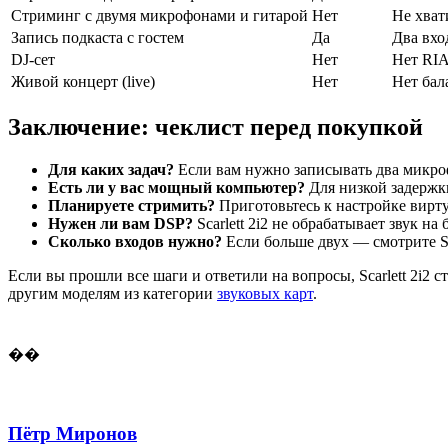
Стриминг с двумя микрофонами и гитарой
Нет
Не хват
Запись подкаста с гостем
Да
Два вхо
DJ-сет
Нет
Нет RIA
Живой концерт (live)
Нет
Нет бал
Заключение: чеклист перед покупкой
Для каких задач?
Если вам нужно записывать два микро
Есть ли у вас мощный компьютер?
Для низкой задержки
Планируете стримить?
Приготовьтесь к настройке вирту
Нужен ли вам DSP?
Scarlett 2i2 не обрабатывает звук на
Сколько входов нужно?
Если больше двух — смотрите Sca
Если вы прошли все шаги и ответили на вопросы, Scarlett 2i2
другим моделям из категории
звуковых карт
.
��
Пётр Миронов