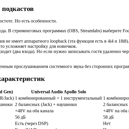
 подкастов
остоте. Но есть особенности.
да. В стриминговых программах (OBS, Streamlabs) выберите Focu
ния не имеет аппаратного loopback (эта функция есть в 4i4 и 18i
Это усложняет настройку для новичков.
одходит (два входа). Но если нужно записывать гостя удаленно ч
енным прослушиванием системного звука без сторонних програ
 характеристик
rd Gen)
Universal Audio Apollo Solo
R/Jack)
1 комбинированный + 1 инструментальный
1 комбиниро
ушники
2 балансных (Jack) + наушники
2 балансных 
+48V на оба канала
+48V на оба 
56 дБ
58 дБ
Есть (через DSP)
Нет