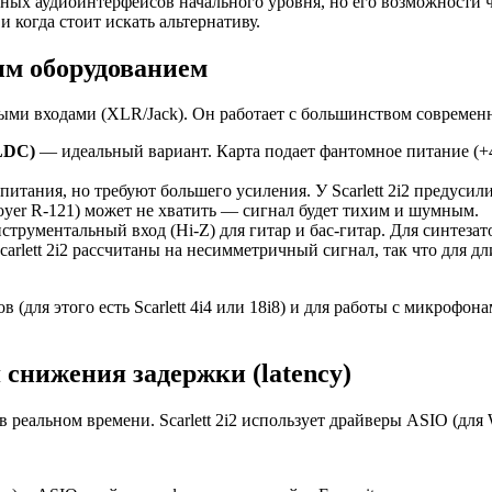
лярных аудиоинтерфейсов начального уровня, но его возможности
и когда стоит искать альтернативу.
им оборудованием
ными входами (XLR/Jack). Он работает с большинством современ
LDC)
— идеальный вариант. Карта подает фантомное питание (+
итания, но требуют большего усиления. У Scarlett 2i2 предусили
yer R-121) может не хватить — сигнал будет тихим и шумным.
трументальный вход (Hi-Z) для гитар и бас-гитар. Для синтез
carlett 2i2 рассчитаны на несимметричный сигнал, так что для д
(для этого есть Scarlett 4i4 или 18i8) и для работы с микрофо
 снижения задержки (latency)
реальном времени. Scarlett 2i2 использует драйверы ASIO (для 