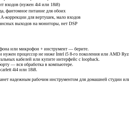
ит входов (нужен 4i4 или 18i8)
да, фантомное питание для обоих
A-коррекции для вертушек, мало входов
ансных выходов на мониторы, нет DSP
фона или микрофон + инструмент — берите.
 нужен процессор не ниже Intel i5 8-го поколения или AMD Ryz
альных кабелей или купите интерфейс с loopback.
 борту — вся обработка в компьютере.
rlett 4i4 или 18i8.
 станет надежным рабочим инструментом для домашней студии ил