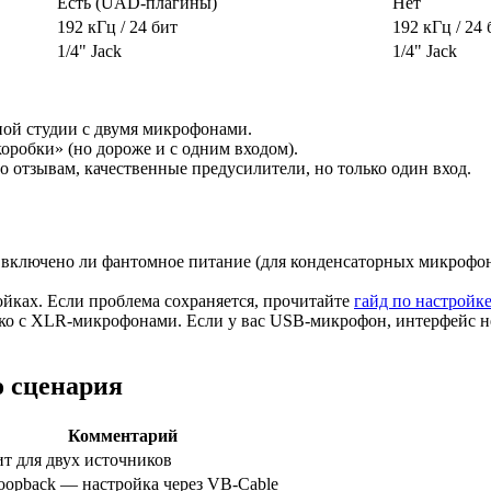
Есть (UAD-плагины)
Нет
192 кГц / 24 бит
192 кГц / 24 
1/4" Jack
1/4" Jack
тной студии с двумя микрофонами.
коробки» (но дороже и с одним входом).
по отзывам, качественные предусилители, но только один вход.
 включено ли фантомное питание (для конденсаторных микрофон
йках. Если проблема сохраняется, прочитайте
гайд по настройк
олько с XLR-микрофонами. Если у вас USB-микрофон, интерфейс 
о сценария
Комментарий
т для двух источников
loopback — настройка через VB-Cable