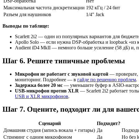
DSP-обработка
Нет
Максимальная частота дискретизации
192 кГц / 24 бит
Разъем для наушников
1/4" Jack
Выводы по таблице:
Scarlett 2i2 — один из популярных вариантов для бюдже
Apollo Solo — если нужна DSP-обработка и loopback «из 
Audient iD4 MkII — немного больше усиление (58 дБ) и, 
Шаг 6. Решите типичные проблемы
Микрофон не работает с звуковой картой
— проверьте,
мониторинг. Подробнее — в
гайде по решению проблем
.
Задержка более 20 мс
— уменьшите буфер в ASIO-настро
USB-микрофон против XLR
— Scarlett 2i2 работает т
USB и XLR микрофонов
.
Шаг 7. Оцените, подходит ли для вашег
Сценарий
Подходит?
Домашняя студия (запись вокала + гитары)
Да
Подходи
Стриминг с одним микрофоном
Да
Но без 