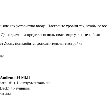
srite как устройство ввода. Настройте уровни так, чтобы голос
8). Для стриминга придется использовать виртуальные кабели
ерез Zoom, понадобится дополнительная настройка
мм.
Audient iD4 MkII
ванный + 1 инструментальный
(Jack) + наушники
канала