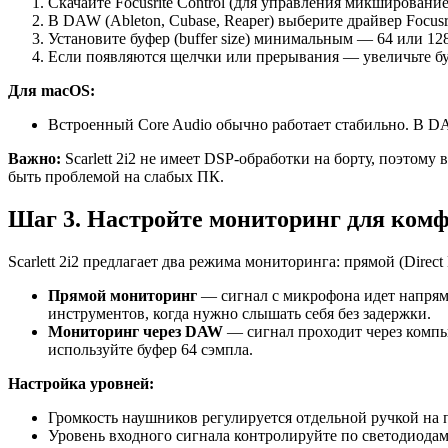
Скачайте Focusrite Control (для управления микширование
В DAW (Ableton, Cubase, Reaper) выберите драйвер Focus
Установите буфер (buffer size) минимальным — 64 или 12
Если появляются щелчки или прерывания — увеличьте бу
Для macOS:
Встроенный Core Audio обычно работает стабильно. В DAW
Важно:
Scarlett 2i2 не имеет DSP-обработки на борту, поэтому
быть проблемой на слабых ПК.
Шаг 3. Настройте мониторинг для ком
Scarlett 2i2 предлагает два режима мониторинга: прямой (Direct
Прямой мониторинг
— сигнал с микрофона идет напряму
инструментов, когда нужно слышать себя без задержки.
Мониторинг через DAW
— сигнал проходит через компь
используйте буфер 64 сэмпла.
Настройка уровней:
Громкость наушников регулируется отдельной ручкой на 
Уровень входного сигнала контролируйте по светодиода