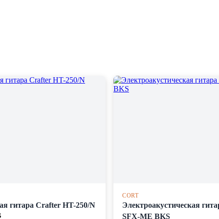
CORT
я гитара Crafter HT-250/N
Электроакустическая гита
B
SFX-ME BKS