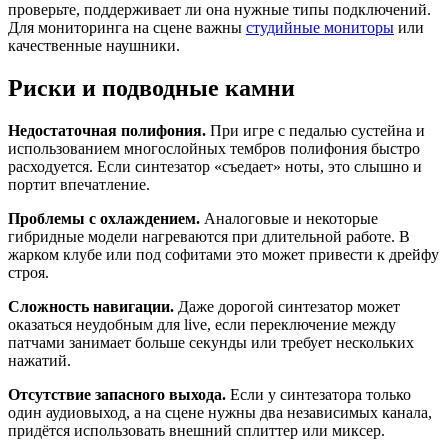
проверьте, поддерживает ли она нужные типы подключений.
Для мониторинга на сцене важны
студийные мониторы
или
качественные наушники.
Риски и подводные камни
Недостаточная полифония.
При игре с педалью сустейна и
использованием многослойных тембров полифония быстро
расходуется. Если синтезатор «съедает» ноты, это слышно и
портит впечатление.
Проблемы с охлаждением.
Аналоговые и некоторые
гибридные модели нагреваются при длительной работе. В
жарком клубе или под софитами это может привести к дрейфу
строя.
Сложность навигации.
Даже дорогой синтезатор может
оказаться неудобным для live, если переключение между
патчами занимает больше секунды или требует нескольких
нажатий.
Отсутствие запасного выхода.
Если у синтезатора только
один аудиовыход, а на сцене нужны два независимых канала,
придётся использовать внешний сплиттер или миксер.