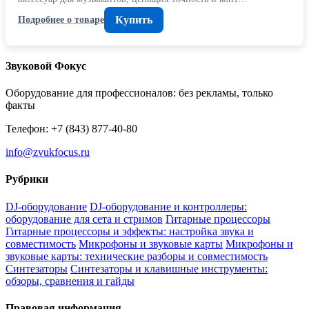
Купить
Подробнее о товаре
Звуковой Фокус
Оборудование для профессионалов: без рекламы, только
факты
Телефон: +7 (843) 877-40-80
info@zvukfocus.ru
Рубрики
DJ-оборудование
DJ-оборудование и контроллеры:
оборудование для сета и стримов
Гитарные процессоры
Гитарные процессоры и эффекты: настройка звука и
совместимость
Микрофоны и звуковые карты
Микрофоны и
звуковые карты: технические разборы и совместимость
Синтезаторы
Синтезаторы и клавишные инструменты:
обзоры, сравнения и гайды
Правовая информация