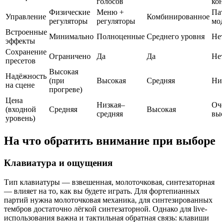
голосов
ко
Физические
Меню +
Па
Управление
Комбинированное
регуляторы
регуляторы
мо
Встроенные
Минимально
Полноценные
Среднего уровня
Не
эффекты
Сохранение
Ограничено
Да
Да
Не
пресетов
Высокая
Надёжность
(при
Высокая
Средняя
Ни
на сцене
прогреве)
Цена
Низкая–
Оч
(входной
Средняя
Высокая
средняя
вы
уровень)
На что обратить внимание при выборе
Клавиатура и ощущения
Тип клавиатуры — взвешенная, молоточковая, синтезаторная
— влияет на то, как вы будете играть. Для фортепианных
партий нужна молоточковая механика, для синтезированных
тембров достаточно лёгкой синтезаторной. Однако для live-
использования важна и тактильная обратная связь: клавиши