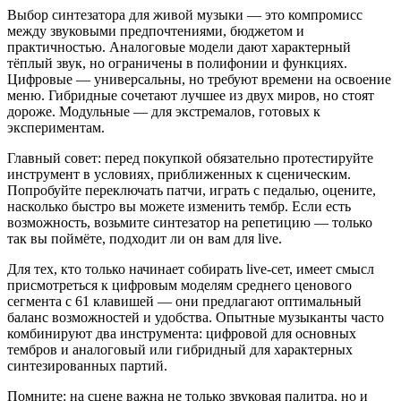
Выбор синтезатора для живой музыки — это компромисс
между звуковыми предпочтениями, бюджетом и
практичностью. Аналоговые модели дают характерный
тёплый звук, но ограничены в полифонии и функциях.
Цифровые — универсальны, но требуют времени на освоение
меню. Гибридные сочетают лучшее из двух миров, но стоят
дороже. Модульные — для экстремалов, готовых к
экспериментам.
Главный совет: перед покупкой обязательно протестируйте
инструмент в условиях, приближенных к сценическим.
Попробуйте переключать патчи, играть с педалью, оцените,
насколько быстро вы можете изменить тембр. Если есть
возможность, возьмите синтезатор на репетицию — только
так вы поймёте, подходит ли он вам для live.
Для тех, кто только начинает собирать live-сет, имеет смысл
присмотреться к цифровым моделям среднего ценового
сегмента с 61 клавишей — они предлагают оптимальный
баланс возможностей и удобства. Опытные музыканты часто
комбинируют два инструмента: цифровой для основных
тембров и аналоговый или гибридный для характерных
синтезированных партий.
Помните: на сцене важна не только звуковая палитра, но и