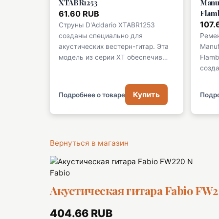
XTABR1253
Manuf
Flam
61.60 RUB
107.
Струны D'Addario XTABR1253
созданы специально для
Ремен
акустических вестерн-гитар. Эта
Manuf
модель из серии XT обеспечив…
Flamb
созда
Купить
Подробнее о товаре
Подро
Вернуться в магазин
Fabio
Акустическая гитара Fabio FW2
404.66 RUB