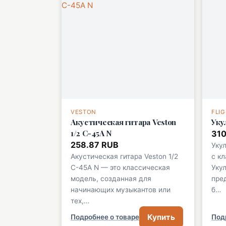
VESTON
FLI
Акустическая гитара Veston
Уку
1/2 C-45A N
310
258.87 RUB
Укул
Акустическая гитара Veston 1/2
с к
C-45A N — это классическая
Укул
модель, созданная для
пре
начинающих музыкантов или
б…
тех,…
Купить
Подробнее о товаре
Под