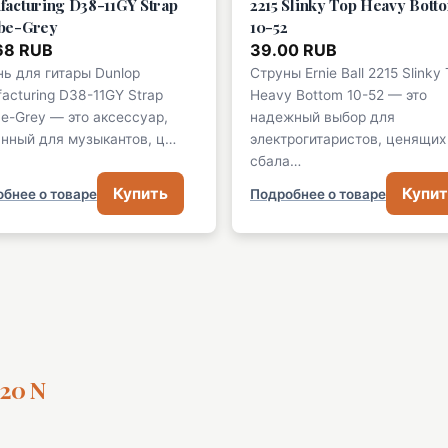
acturing D38-11GY Strap
2215 Slinky Top Heavy Bott
be-Grey
10-52
68 RUB
39.00 RUB
ь для гитары Dunlop
Струны Ernie Ball 2215 Slinky
acturing D38-11GY Strap
Heavy Bottom 10-52 — это
e-Grey — это аксессуар,
надежный выбор для
нный для музыкантов, ц…
электрогитаристов, ценящих
сбала…
Купить
Купит
бнее о товаре
Подробнее о товаре
20 N