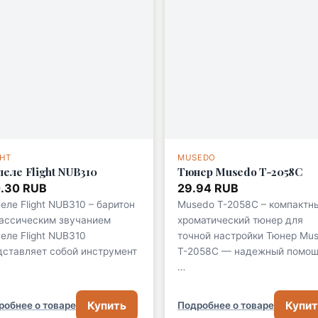
GHT
MUSEDO
леле Flight NUB310
Тюнер Musedo T-2058C
.30 RUB
29.94 RUB
еле Flight NUB310 – баритон
Musedo T-2058C – компактн
лассическим звучанием
хроматический тюнер для
еле Flight NUB310
точной настройки Тюнер Mu
дставляет собой инструмент
T-2058C — надежный помо
…
Купить
Купит
робнее о товаре
Подробнее о товаре