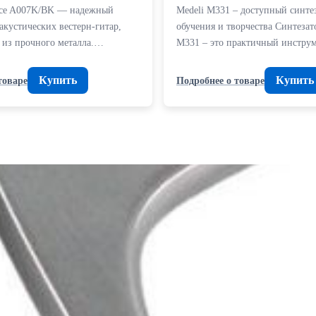
ice A007K/BK — надежный
Medeli M331 – доступный синте
 акустических вестерн-гитар,
обучения и творчества Синтезат
из прочного металла.…
M331 – это практичный инстр
Купить
Купить
товаре
Подробнее о товаре