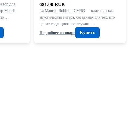
затор для
681.00 RUB
ор Medeli
La Mancha Rubinito CM/63 — классическая
умен…
акустическая гитара, созданная для тех, кто
ценит традиционное звучани…
Купить
Подробнее о товаре