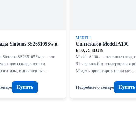
MEDELI
ады Sintoms SS265105Sw.p.
Синтезатор Medeli A100
610.75 RUB
 Sintoms SS265105Sw.p. – это
Medeli A100 — это синтезатор,
мент для оснащения или
61 клавишей и поддерживающий
трогитары, выполненны…
Модель ориентирована на муз…
Купить
Купить
товаре
Подробнее о товаре