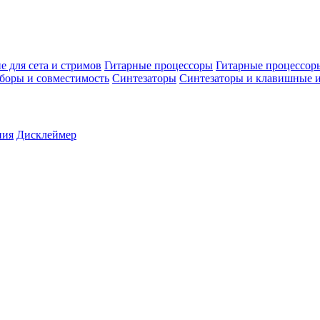
е для сета и стримов
Гитарные процессоры
Гитарные процессоры
боры и совместимость
Синтезаторы
Синтезаторы и клавишные и
ния
Дисклеймер