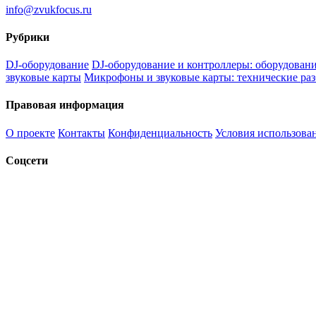
info@zvukfocus.ru
Рубрики
DJ-оборудование
DJ-оборудование и контроллеры: оборудовани
звуковые карты
Микрофоны и звуковые карты: технические раз
Правовая информация
О проекте
Контакты
Конфиденциальность
Условия использова
Соцсети