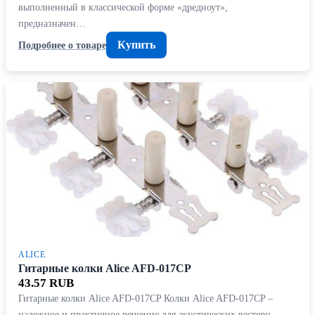
выполненный в классической форме «дредноут»,
предназначен…
Купить
Подробнее о товаре
ALICE
Гитарные колки Alice AFD-017CP
43.57 RUB
Гитарные колки Alice AFD-017CP Колки Alice AFD-017CP –
надежное и практичное решение для акустических вестерн-…