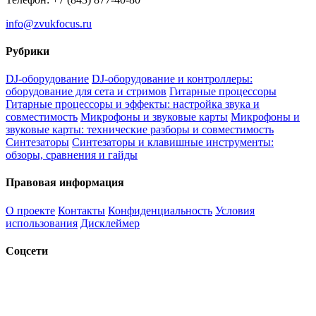
info@zvukfocus.ru
Рубрики
DJ-оборудование
DJ-оборудование и контроллеры:
оборудование для сета и стримов
Гитарные процессоры
Гитарные процессоры и эффекты: настройка звука и
совместимость
Микрофоны и звуковые карты
Микрофоны и
звуковые карты: технические разборы и совместимость
Синтезаторы
Синтезаторы и клавишные инструменты:
обзоры, сравнения и гайды
Правовая информация
О проекте
Контакты
Конфиденциальность
Условия
использования
Дисклеймер
Соцсети