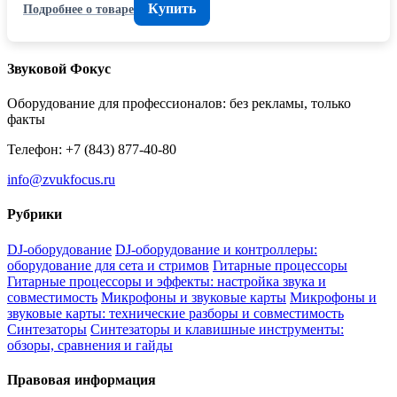
Купить
Подробнее о товаре
Звуковой Фокус
Оборудование для профессионалов: без рекламы, только
факты
Телефон: +7 (843) 877-40-80
info@zvukfocus.ru
Рубрики
DJ-оборудование
DJ-оборудование и контроллеры:
оборудование для сета и стримов
Гитарные процессоры
Гитарные процессоры и эффекты: настройка звука и
совместимость
Микрофоны и звуковые карты
Микрофоны и
звуковые карты: технические разборы и совместимость
Синтезаторы
Синтезаторы и клавишные инструменты:
обзоры, сравнения и гайды
Правовая информация