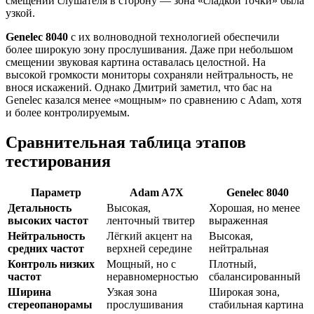
смещении слушателя в сторону — зона «сладкой точки» была
узкой.
Genelec 8040
с их волноводной технологией обеспечили
более широкую зону прослушивания. Даже при небольшом
смещении звуковая картина оставалась целостной. На
высокой громкости мониторы сохраняли нейтральность, не
внося искажений. Однако Дмитрий заметил, что бас на
Genelec казался менее «мощным» по сравнению с Adam, хотя
и более контролируемым.
Сравнительная таблица этапов
тестирования
Параметр
Adam A7X
Genelec 8040
Детальность
Высокая,
Хорошая, но менее
высоких частот
ленточный твитер
выраженная
Нейтральность
Лёгкий акцент на
Высокая,
средних частот
верхней середине
нейтральная
Контроль низких
Мощный, но с
Плотный,
частот
неравномерностью
сбалансированный
Ширина
Узкая зона
Широкая зона,
стереопанорамы
прослушивания
стабильная картина