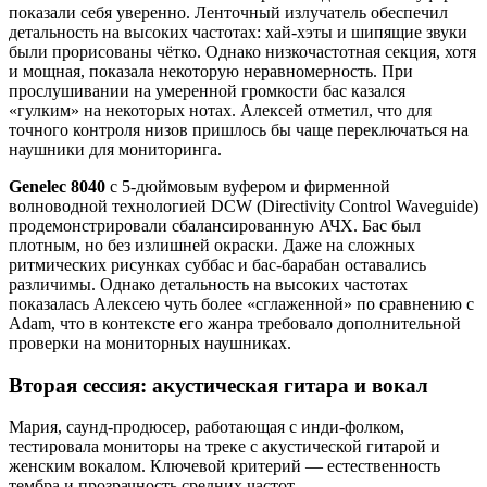
показали себя уверенно. Ленточный излучатель обеспечил
детальность на высоких частотах: хай-хэты и шипящие звуки
были прорисованы чётко. Однако низкочастотная секция, хотя
и мощная, показала некоторую неравномерность. При
прослушивании на умеренной громкости бас казался
«гулким» на некоторых нотах. Алексей отметил, что для
точного контроля низов пришлось бы чаще переключаться на
наушники для мониторинга.
Genelec 8040
с 5-дюймовым вуфером и фирменной
волноводной технологией DCW (Directivity Control Waveguide)
продемонстрировали сбалансированную АЧХ. Бас был
плотным, но без излишней окраски. Даже на сложных
ритмических рисунках суббас и бас-барабан оставались
различимы. Однако детальность на высоких частотах
показалась Алексею чуть более «сглаженной» по сравнению с
Adam, что в контексте его жанра требовало дополнительной
проверки на мониторных наушниках.
Вторая сессия: акустическая гитара и вокал
Мария, саунд-продюсер, работающая с инди-фолком,
тестировала мониторы на треке с акустической гитарой и
женским вокалом. Ключевой критерий — естественность
тембра и прозрачность средних частот.