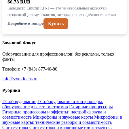
60.78 RUB
Каподастр Emuzin КП-1 — это универсальный аксессуар,
созданный для музыкантов, которые ценят надёжность и точн…
Купить
Подробнее о товаре
Звуковой Фокус
Оборудование для профессионалов: без рекламы, только
факты
Телефон: +7 (843) 877-40-80
info@zvukfocus.ru
Рубрики
DJ-оборудование
DJ-оборудование и контроллеры:
оборудование для сета и стримов
Гитарные процессоры
Гитарные процессоры и эффекты: настройка звука и
совместимость
Микрофоны и звуковые карты
Микрофоны и
звуковые карты: технические разборы и совместимость
Синтезаторы
Синтезаторы и клавишные инструменты: