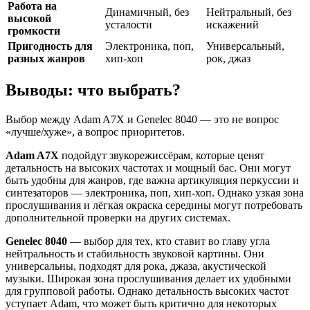
Работа на
Динамичный, без
Нейтральный, без
высокой
усталости
искажений
громкости
Пригодность для
Электроника, поп,
Универсальный,
разных жанров
хип-хоп
рок, джаз
Выводы: что выбрать?
Выбор между Adam A7X и Genelec 8040 — это не вопрос
«лучше/хуже», а вопрос приоритетов.
Adam A7X
подойдут звукорежиссёрам, которые ценят
детальность на высоких частотах и мощный бас. Они могут
быть удобны для жанров, где важна артикуляция перкуссии и
синтезаторов — электроника, поп, хип-хоп. Однако узкая зона
прослушивания и лёгкая окраска середины могут потребовать
дополнительной проверки на других системах.
Genelec 8040
— выбор для тех, кто ставит во главу угла
нейтральность и стабильность звуковой картины. Они
универсальны, подходят для рока, джаза, акустической
музыки. Широкая зона прослушивания делает их удобными
для групповой работы. Однако детальность высоких частот
уступает Adam, что может быть критично для некоторых