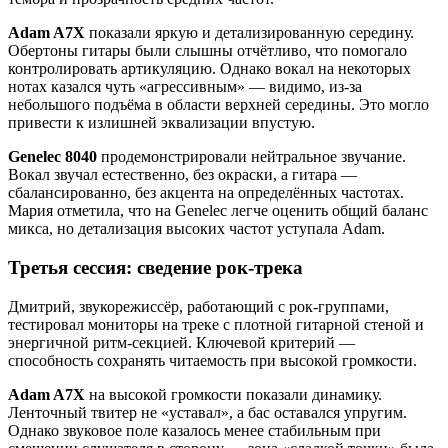
Adam A7X
показали яркую и детализированную середину.
Обертоны гитары были слышны отчётливо, что помогало
контролировать артикуляцию. Однако вокал на некоторых
нотах казался чуть «агрессивным» — видимо, из-за
небольшого подъёма в области верхней середины. Это могло
привести к излишней эквализации впустую.
Genelec 8040
продемонстрировали нейтральное звучание.
Вокал звучал естественно, без окраски, а гитара —
сбалансированно, без акцента на определённых частотах.
Мария отметила, что на Genelec легче оценить общий баланс
микса, но детализация высоких частот уступала Adam.
Третья сессия: сведение рок-трека
Дмитрий, звукорежиссёр, работающий с рок-группами,
тестировал мониторы на треке с плотной гитарной стеной и
энергичной ритм-секцией. Ключевой критерий —
способность сохранять читаемость при высокой громкости.
Adam A7X
на высокой громкости показали динамику.
Ленточный твитер не «уставал», а бас оставался упругим.
Однако звуковое поле казалось менее стабильным при